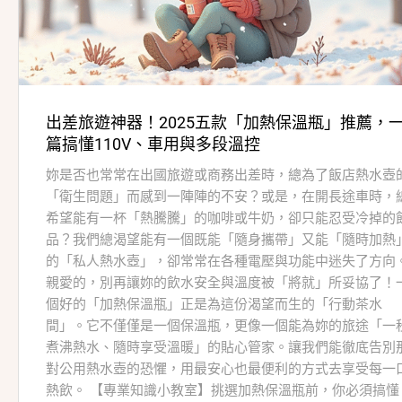
出差旅遊神器！2025五款「加熱保溫瓶」推薦，
篇搞懂110V、車用與多段溫控
妳是否也常常在出國旅遊或商務出差時，總為了飯店熱水壺
「衛生問題」而感到一陣陣的不安？或是，在開長途車時，
希望能有一杯「熱騰騰」的咖啡或牛奶，卻只能忍受冷掉的
品？我們總渴望能有一個既能「隨身攜帶」又能「隨時加熱
的「私人熱水壺」，卻常常在各種電壓與功能中迷失了方向
親愛的，別再讓妳的飲水安全與溫度被「將就」所妥協了！
個好的「加熱保溫瓶」正是為這份渴望而生的「行動茶水
間」。它不僅僅是一個保溫瓶，更像一個能為妳的旅途「一
煮沸熱水、隨時享受溫暖」的貼心管家。讓我們能徹底告別
對公用熱水壺的恐懼，用最安心也最便利的方式去享受每一
熱飲。 【專業知識小教室】挑選加熱保溫瓶前，你必須搞懂