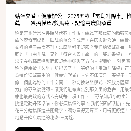
站坐交替、健康辦公！2025五款「電動升降桌」
薦，一篇搞懂單/雙馬達、記憶高度與承重
妳是否也常常在長時間伏案工作後，總為了那僵硬的肩頸與
痛的腰背而感到一陣陣的無奈？或是，在居家辦公時，總覺
家裡的桌子高度不對，怎麼坐都不舒服？我們總渴望能有一
既能「自由升降」又能「符合人體工學」的「夢幻書桌」，
常常在各種馬達與面板規格中迷失了方向。 親愛的，別再讓
妳的健康被「久坐」所綁架了！一張好的「電動升降桌」正
為這份渴望而生的「健康守護者」。它不僅僅是一張桌子，
像一個能為妳的工作空間「一秒切換站坐模式、釋放身體壓
力」的專業復健師。讓我們能徹底告別那久坐的危害，用最
康也最高效的方式去完成每一項工作。 【專業知識小教室】
挑選電動升降桌前，你必須搞懂的事 在我們開箱評測前，先
花三分鐘搞懂這些關鍵字，讓你買得更專業、用得更舒適！ 1
電動升降桌馬達的秘密-單馬達...