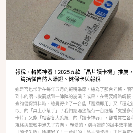
報稅、轉帳神器！2025五款「晶片讀卡機」推薦
一篇搞懂自然人憑證、健保卡與報稅
妳是否也常常在每年五月的報稅季節，總為了那台老舊、讀
到卡的讀卡機而感到一陣陣的崩潰？或是，在需要網路轉帳
查詢健保資料時，總覺得少了一台能「隨插即用」又「穩定
取」的「桌上小幫手」？我們總渴望能有一台既能「支援多
卡片」又能「相容各大系統」的「讀卡神器」，卻常常在各
規格與型號中迷失了方向。 親愛的，別再讓妳的辦事效率被
「讀卡失敗」所拖累了！一台好的「晶片讀卡機」正是為這