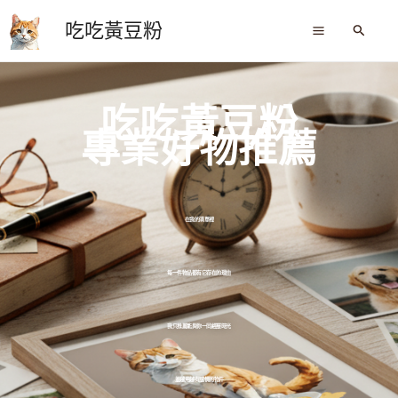
跳
吃吃黃豆粉
至
搜
尋
主
要
內
吃吃黃豆粉
容
專業好物推薦
在我的清單裡
每一件物品都有它存在的理由
我只推薦能與你一同經歷時光
並越用越有感情的物件