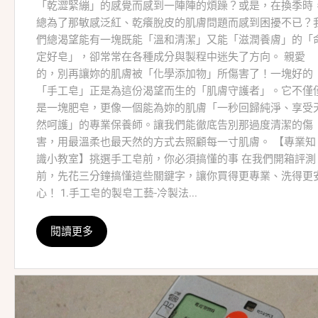
「乾澀緊繃」的感覺而感到一陣陣的煩躁？或是，在換季時
總為了那敏感泛紅、乾癢脫皮的肌膚問題而感到困擾不已？
們總渴望能有一塊既能「溫和清潔」又能「滋潤養膚」的「
定好皂」，卻常常在各種成分與製程中迷失了方向。 親愛
的，別再讓妳的肌膚被「化學添加物」所傷害了！一塊好的
「手工皂」正是為這份渴望而生的「肌膚守護者」。它不僅
是一塊肥皂，更像一個能為妳的肌膚「一秒回歸純淨、享受
然呵護」的專業保養師。讓我們能徹底告別那過度清潔的傷
害，用最溫柔也最天然的方式去照顧每一寸肌膚。 【專業知
識小教室】挑選手工皂前，你必須搞懂的事 在我們開箱評測
前，先花三分鐘搞懂這些關鍵字，讓你買得更專業、洗得更
心！ 1.手工皂的製皂工藝-冷製法...
閱讀更多