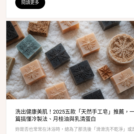
閱讀更多
洗出健康美肌！2025五款「天然手工皂」推薦，
篇搞懂冷製法、月桂油與乳清蛋白
妳是否也常常在沐浴時，總為了那洗後「滑滑洗不乾淨」或