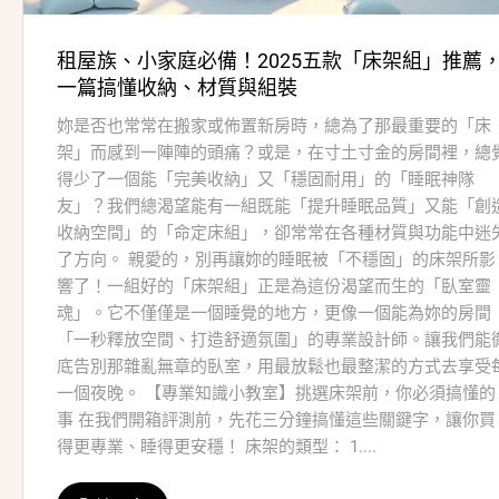
租屋族、小家庭必備！2025五款「床架組」推薦
一篇搞懂收納、材質與組裝
妳是否也常常在搬家或佈置新房時，總為了那最重要的「床
架」而感到一陣陣的頭痛？或是，在寸土寸金的房間裡，總
得少了一個能「完美收納」又「穩固耐用」的「睡眠神隊
友」？我們總渴望能有一組既能「提升睡眠品質」又能「創
收納空間」的「命定床組」，卻常常在各種材質與功能中迷
了方向。 親愛的，別再讓妳的睡眠被「不穩固」的床架所影
響了！一組好的「床架組」正是為這份渴望而生的「臥室靈
魂」。它不僅僅是一個睡覺的地方，更像一個能為妳的房間
「一秒釋放空間、打造舒適氛圍」的專業設計師。讓我們能
底告別那雜亂無章的臥室，用最放鬆也最整潔的方式去享受
一個夜晚。 【專業知識小教室】挑選床架前，你必須搞懂的
事 在我們開箱評測前，先花三分鐘搞懂這些關鍵字，讓你買
得更專業、睡得更安穩！ 床架的類型： 1....