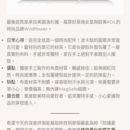
最後這款是來自美國洛杉磯、風靡好萊塢女星與歐美KOL的
時尚品牌Wildflower。
日常心得
：這完全就是一個時尚配件！波卡點的圖案非常復
古可愛，最特別的是它的材質。它是在硬殼外面包覆了一層
真實的布料，手感非常獨特，拿在手上絕對不會跟別人撞
殼。
優點
：獨家手工製作的布面材質，觸感極佳；歐美網紅同
款，時尚度爆表；全包覆硬殼設計提供一定的防摔能力。
缺點
：布面材質不耐髒，容易吸附汗水與污漬，保養需要非
常小心；單價偏高；無內建MagSafe磁圈。
適合誰
：重度歐美時尚愛好者、追求獨特手感、小心愛護物
品的穿搭達人。
希望今天的深度評測能幫助妳找到那個最能為妳「防護愛
機、展現品味」的命定手機殼。無論是
終結黃化的犀牛盾
、