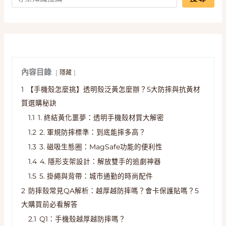
內容目錄
隱藏
1
【手機殼怎麼挑】透明殼泛黃怎麼辦？5大防摔與抗黃材
質選購秘訣
1.1
1. 終結黃化噩夢：透明手機殼材質大解密
1.2
2. 軍規防摔標準：到底能摔多高？
1.3
3. 磁吸生態圈：MagSafe功能的便利性
1.4
4. 隱形支架設計：解放雙手的追劇神器
1.5
5. 掛繩與背帶：城市通勤的時尚配件
2
防摔殼常見QA解析：越厚越防摔嗎？會卡保護貼嗎？5
大購買前必看解答
2.1
Q1：手機殼越厚越防摔嗎？