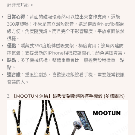
計非常巧妙。
日常心得
：背面的磁吸環竟然可以拉出來當作支架，還能
360度旋轉！不管是直立滑短影音，還是橫放看Netflix都超
級方便，角度隨我調。而且完全不影響厚度，平放桌面依然
很穩。
優點
：隱藏式360度旋轉磁吸支架，極度實用；邊角內建防
摔氣囊；支援最新的iPhone相機按鍵開孔；顏色選擇豐富。
缺點
：多了機械結構，整體重量會比一般透明殼稍微重一點
點。
適合誰
：重度追劇族、喜歡邊吃飯邊看手機、需要經常視訊
會議的人。
3.
【MOOTUN 沐盾】磁吸支架掛繩防摔手機殼 (多樣圖案)