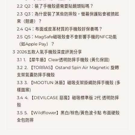
2.2
Q2：裝了手機殼還需要貼鏡頭貼嗎？
2.3
Q3：為什麼裝了某些防摔殼，螢幕保護貼會被擠起
來（翹邊）？
2.4
Q4：布面或皮革材質的手機殼好保養嗎？
2.5
Q5：MagSafe磁吸殼會不會影響手機的NFC功能
（如Apple Pay）？
3
2026五款人氣手機殼深度評測分享
3.1
1. 【犀牛盾】Clear透明防摔手機殼 (黃化保固)
3.2
2. 【TORRAS】Ostand Spin Air Magnetic 旋轉
支架氣囊防摔手機殼
3.3
3. 【MOOTUN 沐盾】磁吸支架掛繩防摔手機殼 (多
樣圖案)
3.4
4. 【DEVILCASE 惡魔】磁吸標準版 2代 透明防摔
殼
3.5
5. 【Wildflower】黑白/棕色/黃色波卡點 布面硬殼
全包防摔