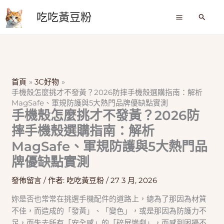
跳
吃吃黃豆粉
至
搜
尋
主
要
內
容
首頁
3C好物
手機殼怎麼挑才不發黃？2026防摔手機殼選購指南：解析
MagSafe、軍規防護與5大熱門品牌優缺點實測
手機殼怎麼挑才不發黃？2026防
摔手機殼選購指南：解析
MagSafe、軍規防護與5大熱門品
牌優缺點實測
發佈留言
/ 作者:
吃吃黃豆粉
/
27 3 月, 2026
妳是否也常常在挑選手機配件的道路上，總為了那因為材質
不佳，而造成的「發黃」、「變色」，或是那因為防護力不
足，而失去所有「安全感」的「碎屏慘劇」，而感到困擾不