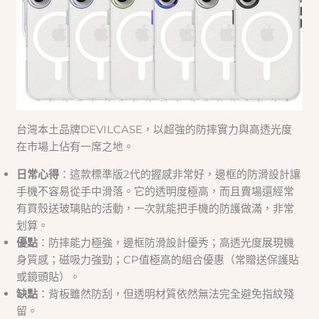
台灣本土品牌DEVILCASE，以超強的防摔實力與高透光度
在市場上佔有一席之地。
日常心得
：這款標準版2代的握感非常好，邊框的防滑設計讓
手機不容易從手中滑落。它的透明度極高，而且賣場還經常
有買殼送玻璃貼的活動，一次就能把手機的防護做滿，非常
划算。
優點
：防摔能力極強，邊框防滑設計優秀；高透光度展現機
身質感；磁吸力強勁；CP值極高的組合優惠（常贈送保護貼
或鏡頭貼）。
缺點
：背板雖然防刮，但透明材質依然無法完全避免指紋殘
留。