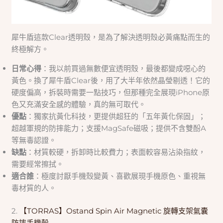
犀牛盾這款Clear透明殼，是為了解決透明殼必黃痛點而生的
終極解方。
日常心得
：我以前買過無數便宜透明殼，最後都變成噁心的
黃色。換了犀牛盾Clear後，用了大半年依然晶瑩剔透！它的
硬度偏高，拆裝時需要一點技巧，但那種完全展現iPhone原
色又充滿安全感的體驗，真的無可取代。
優點
：獨家抗黃化科技，更提供超狂的「五年黃化保固」；
超越軍規的防摔能力；支援MagSafe磁吸；提供不含雙酚A
等無毒認證。
缺點
：材質較硬，拆卸時比較費力；表面較容易沾染指紋，
需要經常擦拭。
適合誰
：極度討厭手機殼變黃、喜歡展現手機原色、重視無
毒材質的人。
2.
【TORRAS】Ostand Spin Air Magnetic 旋轉支架氣囊
防摔手機殼