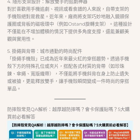
4. 隱形支架設計：解放雙手的追劇神器
對於喜歡用手機追劇、視訊或看食譜的人來說，自帶支架的
手機殼絕對是救星。近年來，廠商將支架巧妙地融入鏡頭保
護圈或背板的磁吸環中（例如Ostand旋轉支架）。這種設計
不僅能在不增加體積的情況下提供多角度支撐，還能兼顧美
觀與實用性。
5. 掛繩與背帶：城市通勤的時尚配件
「掛繩手機殼」已成為近年來最火紅的穿搭趨勢。透過手機
殼下方的特殊孔位或夾片，搭配各式材質的背帶（如珍珠
鍊、傘繩、寬版織帶），不僅能將手機斜背在身上防止遺失
或被搶，更能釋放雙手，讓手機殼瞬間變成一件時尚的穿搭
單品。
防摔殼常見QA解析：越厚越防摔嗎？會卡保護貼嗎？5大購
買前必看解答