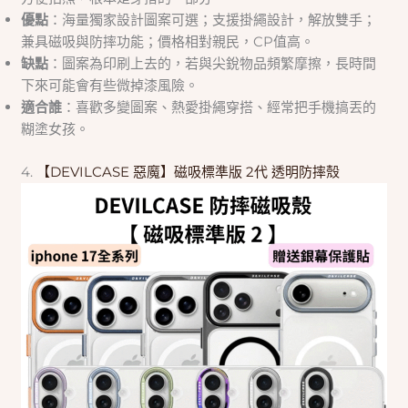
優點
：海量獨家設計圖案可選；支援掛繩設計，解放雙手；
兼具磁吸與防摔功能；價格相對親民，CP值高。
缺點
：圖案為印刷上去的，若與尖銳物品頻繁摩擦，長時間
下來可能會有些微掉漆風險。
適合誰
：喜歡多變圖案、熱愛掛繩穿搭、經常把手機搞丟的
糊塗女孩。
4.
【DEVILCASE 惡魔】磁吸標準版 2代 透明防摔殼