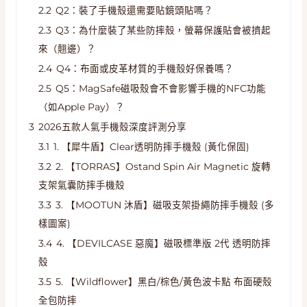
2.2
Q2：裝了手機殼還需要貼鏡頭貼嗎？
2.3
Q3：為什麼裝了某些防摔殼，螢幕保護貼會被擠起
來（翹邊）？
2.4
Q4：布面或皮革材質的手機殼好保養嗎？
2.5
Q5：MagSafe磁吸殼會不會影響手機的NFC功能
（如Apple Pay）？
3
2026五款人氣手機殼深度評測分享
3.1
1. 【犀牛盾】Clear透明防摔手機殼 (黃化保固)
3.2
2. 【TORRAS】Ostand Spin Air Magnetic 旋轉
支架氣囊防摔手機殼
3.3
3. 【MOOTUN 沐盾】磁吸支架掛繩防摔手機殼 (多
樣圖案)
3.4
4. 【DEVILCASE 惡魔】磁吸標準版 2代 透明防摔
殼
3.5
5. 【Wildflower】黑白/棕色/黃色波卡點 布面硬殼
全包防摔