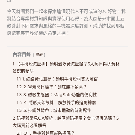
今天就讓我們一起來探索這個現代人不可或缺的3C好物，我
將結合專業材質知識與實際使用心得，為大家帶來市面上五
款針對不同需求與風格的手機殼深度評測，幫助妳找到那個
最能完美守護愛機的命定之選！
內容目錄
隱藏
1
【手機殼怎麼挑】透明殼泛黃怎麼辦？5大防摔與抗黃材
質選購秘訣
1.1
1. 終結黃化噩夢：透明手機殼材質大解密
1.2
2. 軍規防摔標準：到底能摔多高？
1.3
3. 磁吸生態圈：MagSafe功能的便利性
1.4
4. 隱形支架設計：解放雙手的追劇神器
1.5
5. 掛繩與背帶：城市通勤的時尚配件
2
防摔殼常見QA解析：越厚越防摔嗎？會卡保護貼嗎？5
大購買前必看解答
2.1
Q1：手機殼越厚越防摔嗎？