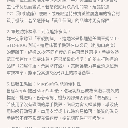
生化學反應而變黃。若想徹底解決黃化問題，建議挑選
PC（聚碳酸酯）硬殼，或是經過特殊抗黃塗層處理的複合材
質手機殼，甚至選擇有「黃化保固」的品牌才更有保障。
2. 軍規防摔標準：到底能摔多高？
妳一定常聽到「軍規防摔」，這通常是指通過美國軍規MIL-
STD-810G測試。這意味著手機殼在1.2公尺（約胸口高度）
的距離下，經過26次不同角度的自由落體跌落後，手機依然
能正常運作。但要注意，這只是最低標準！許多主打防摔的
品牌（如犀牛盾、惡魔防摔殼），其防護能力甚至遠遠超過
軍規標準，能承受高達3公尺以上的跌落衝擊。
3. 磁吸生態圈：MagSafe功能的便利性
自從Apple推出MagSafe後，磁吸功能已成為高階手機殼的
標配。挑選時，務必確認手機殼內部是否內建「磁石圈」。
若使用了沒有磁圈的厚手機殼，磁吸力會大幅減弱，導致使
用磁吸行動電源、車用支架或卡包時容易掉落。優質的磁吸
手機殼不僅不影響充電速度，還能讓配件牢牢吸附。