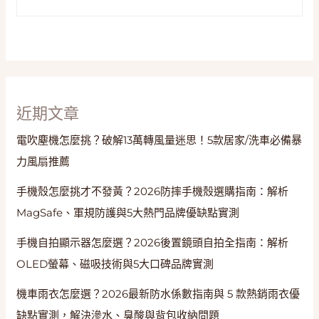
近期文章
電吹塵機怎麼挑？破解13萬轉風量迷思！5款居家/洗車必備暴
力風扇推薦
手機殼怎麼挑才不發黃？2026防摔手機殼選購指南：解析
MagSafe、軍規防護與5大熱門品牌優缺點實測
手機自拍顯示器怎麼選？2026後置鏡頭自拍全指南：解析
OLED螢幕、磁吸技術與5大口碑品牌實測
機車雨衣怎麼選？2026最新防水係數指南與 5 款熱銷雨衣優
缺點實測，解決滲水、臭酸與背包收納問題