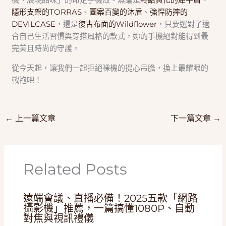
隱形支架的TORRAS
、
圖案百變的沐盾
、
強悍防摔的
DEVILCASE
，還是
復古布面的Wildflower
，只要選對了適
合自己生活習慣與穿搭風格的款式，妳的手機絕對能得到最
完美且時尚的守護。
從今天起，讓我們一起拒絕裸機的提心吊膽，換上最耀眼的
戰袍吧！
←
上一篇文章
下一篇文章
→
Related Posts
遠端會議、直播必備！2025五款「網路
攝影機」推薦，一篇搞懂1080P、自動
對焦與視訊禮儀