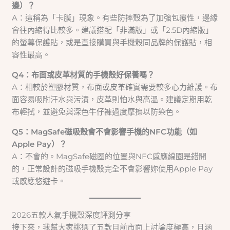
邊）？
A：這稱為「卡膜」現象。有些防摔殼為了加強包覆性，邊緣
會往內縮得比較多。建議搭配「非滿版」或「2.5D內縮版」
的螢幕保護貼，或是直接購買與手機殼同品牌的保護貼，相
容性最高。
Q4：布面或皮革材質的手機殼好保養嗎？
A：相較於塑膠材質，布面或皮革確實需要較多心力維護。布
面容易吸附汗水與污漬，皮革則怕水與高溫。建議定期用乾
布輕拭，並避免與深色牛仔褲過度摩擦以防染色。
Q5：MagSafe磁吸殼會不會影響手機的NFC功能（如
Apple Pay）？
A：不會的。MagSafe磁圈的位置與NFC感應線圈是錯開
的，正常設計的磁吸手機殼完全不會影響妳使用Apple Pay
或感應悠遊卡。
2026五款人氣手機殼深度評測分享
接下來，我幫大家挑選了五款目前市面上討論度極高，且涵