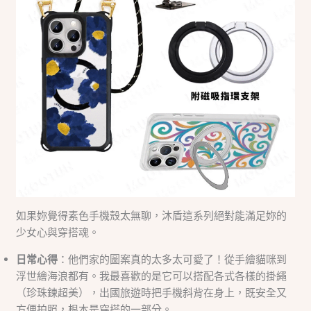
如果妳覺得素色手機殼太無聊，沐盾這系列絕對能滿足妳的
少女心與穿搭魂。
日常心得
：他們家的圖案真的太多太可愛了！從手繪貓咪到
浮世繪海浪都有。我最喜歡的是它可以搭配各式各樣的掛繩
（珍珠鍊超美），出國旅遊時把手機斜背在身上，既安全又
方便拍照，根本是穿搭的一部分。