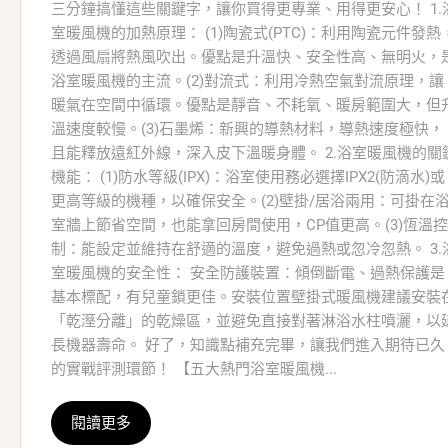
三分鐘搞懂這些關鍵字，讓你買得更專業、用得更安心！ 1.
室暖風機的加熱原理： (1)陶瓷式(PTC)：利用陶瓷元件發熱
透過風扇將熱風吹出。優點是升溫快、安全性高、無明火，
浴室暖風機的主流。(2)對流式：利用冷熱空氣對流原理，讓
暖氣在空間中循環。優點是靜音、不耗氧、暖房範圍大，但
溫速度較慢。(3)石墨烯：新興的導熱材料，導熱速度極快，
且能釋放遠紅外線，深入皮下溫暖身體。 2.浴室暖風機的關
機能： (1)防水等級(IPX)：浴室使用務必選擇IPX2(防滴水)或
更高等級的機種，以確保安全。(2)壁掛/居浴兩用：可掛在
室牆上節省空間，也能拿回房間使用，CP值更高。(3)恆溫控
制：能設定並維持在舒適的溫度，避免過熱或忽冷忽熱。 3.
室暖風機的安全性： 安全防護裝置：傾倒斷電、過熱保護是
基本標配，有兒童鎖更佳。安裝位置壁掛式暖風機建議安裝
「乾溼分離」的乾燥區，並避免直接對著淋浴水柱噴灑，以
長機器壽命。 好了，知識點補充完畢，讓我們進入期待已久
的實戰評測環節！ 【五大熱門浴室暖風機...
閱讀更多