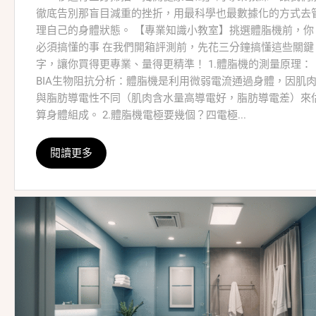
徹底告別那盲目減重的挫折，用最科學也最數據化的方式去
理自己的身體狀態。 【專業知識小教室】挑選體脂機前，你
必須搞懂的事 在我們開箱評測前，先花三分鐘搞懂這些關鍵
字，讓你買得更專業、量得更精準！ 1.體脂機的測量原理：
BIA生物阻抗分析：體脂機是利用微弱電流通過身體，因肌
與脂肪導電性不同（肌肉含水量高導電好，脂肪導電差）來
算身體組成。 2.體脂機電極要幾個？四電極...
閱讀更多