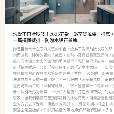
洗澡不再冷吱吱！2025五款「浴室暖風機」推薦
一篇搞懂壁掛、防潑水與石墨烯
妳是否也常常在寒流來襲的冬夜，總為了洗澡前脫衣服的那
刻而感到一陣陣的畏縮？或是，在幫小寶貝或長輩洗澡時，
擔心浴室溫差太大而讓他們著涼感冒？我們總渴望能有一台
能「快速暖房」又能「安心使用」的「浴室小太陽」，卻常
在各種加熱原理與防水等級中迷失了方向。 親愛的，別再讓
洗澡成為冬天的一種考驗了！一台好的「浴室暖風機」正是
這份渴望而生的「溫暖守護神」。它不僅僅是一台電暖器，
像一個能為妳的浴室「一秒注入暖流、打造恆溫空間」的貼
管家。讓我們能徹底告別那發抖的沐浴時光，用最舒適也最
全的方式去享受每一滴熱水的撫慰。 【專業知識小教室】挑
選浴室暖風機前，你必須搞懂的事 在我們開箱評測前，先花