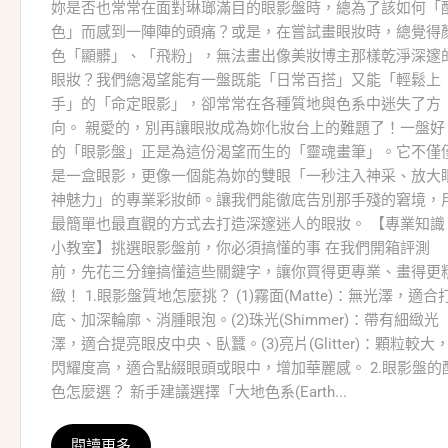
妳是否也常常在面對琳瑯滿目的眼影盤時，總為了該如何「
色」而感到一陣陣的頭痛？或是，在嘗試畫眼妝時，總覺得
色「顯髒」、「飛粉」，無法畫出像美妝博主那樣乾淨深邃
眼妝？我們總渴望能有一盤既能「日常百搭」又能「輕鬆上
手」的「命定眼影」，卻常常在各種質地與色系中迷失了方
向。 親愛的，別再讓眼妝成為妳化妝台上的難題了！一盤好
的「眼影盤」正是為這份渴望而生的「靈魂畫筆」。它不僅
是一盒眼影，更像一個能為妳的雙眼「一秒注入神采、放大
神魅力」的專業彩妝師。讓我們能徹底告別那手殘的窘境，
最簡單也最直觀的方式去打造深邃迷人的眼妝。 【專業知識
小教室】挑選眼影盤前，你必須搞懂的事 在我們開箱評測
前，先花三分鐘搞懂這些關鍵字，讓你買得更專業、畫得更
緻！ 1.眼影盤質地怎麼挑？ (1)霧面(Matte)：無光澤，適合
底、加深輪廓、消腫眼泡。(2)珠光(Shimmer)：帶有細緻光
澤，適合提亮眼皮中央、臥蠶。(3)亮片(Glitter)：顆粒較大
閃耀度高，適合點綴眼頭或眼中，增加華麗感。 2.眼影盤的
色怎麼選？ 新手建議選擇「大地色系(Earth...
閱讀更多