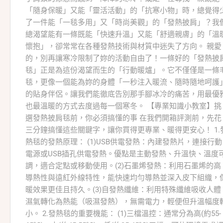
「隨身保暖」又能「靈活活動」的「抗寒小物」時，總覺得
了一件能「一毯多用」又「時尚美觀」的「發熱披肩」？我
總渴望能有一條既能「快速升溫」又能「舒適親膚」的「溫
懷抱」，卻常常在各種發熱技術與材質中迷失了方向。 親愛
的，別再讓寒冷限制了妳的活動自由了！一條好的「發熱披
毯」正是為這份渴望而生的「行動暖爐」。它不僅僅是一條
毯，更像一個能為妳的身體「一秒注入暖流、隨時隨地呵護
的貼身伴侶。讓我們能徹底告別那手腳冰冷的痛苦，用最優
也最溫暖的方式去度過每一個寒冬。 【專業知識小教室】挑
選發熱披肩毯前，你必須搞懂的事 在我們開箱評測前，先花
三分鐘搞懂這些關鍵字，讓你買得更專業、暖得更安心！ 1.
熱毯的發熱原理： (1)USB供電發熱：內建發熱片，連接行動
電源或USB插孔供電發熱。優點是主動發熱、升溫快、溫度
調，適合定點或移動使用。(2)石墨烯發熱：利用石墨烯的高
導熱性與遠紅外線特性，能快速均勻導熱並深入皮下組織，
暖效果更佳且持久。(3)自發熱纖維：利用特殊纖維吸收人體
濕氣轉化為熱能（吸濕發熱），無需電力，輕便但升溫幅度
小。 2.發熱毯的重要機能： (1)三檔溫控：通常分為高(約55-