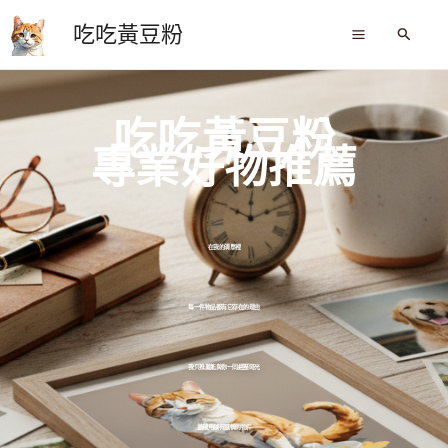
跳
吃吃黃豆粉
至
搜
尋
主
要
內
吃吃黃豆粉
容
專業好物推薦
在我的清單裡
每一件物品都有它存在的理由
我只推薦能與你一同經歷時光
並越用越有感情的物件