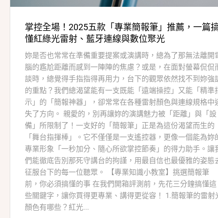
掌控全場！2025五款「專業簡報筆」推薦，一篇
懂紅綠光雷射、藍牙連線與數位聚光
妳是否也常常在準備重要提案或演講時，總為了那無法離開
腦的尷尬距離而感到一陣陣的焦慮？或是，在面對螢幕侃侃
談時，總覺得手指指得再用力，台下的觀眾依然找不到妳強
的重點？我們總渴望能有一支既能「遠端操控」又能「精準
示」的「簡報神器」，卻常常在各種雷射顏色與連線規格中
失了方向。 親愛的，別再讓妳的演講魅力被「距離」與「設
備」所限制了！一支好的「簡報筆」正是為這份渴望而生的
「舞台指揮棒」。它不僅僅是一支遙控器，更像一個能為妳
專業形象「一秒加分、隨心所欲掌控節奏」的得力助手。讓
們能徹底告別那死守講台的拘謹，用最自信也最優雅的姿態
征服台下的每一位聽眾。 【專業知識小教室】挑選簡報筆
前，你必須搞懂的事 在我們開箱評測前，先花三分鐘搞懂這
些關鍵字，讓你買得更專業、講得更從容！ 1.簡報筆的雷射
顏色有哪些？紅光...