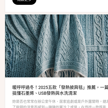
暖呼呼過冬！2025五款「發熱披肩毯」推薦，一
搞懂石墨烯、USB發熱與水洗清潔
妳是否也常常在辦公室午休、居家追劇或是戶外露營時，總
了肩頸的涼意而感到一陣陣的寒冷？或是，在尋找一款既能