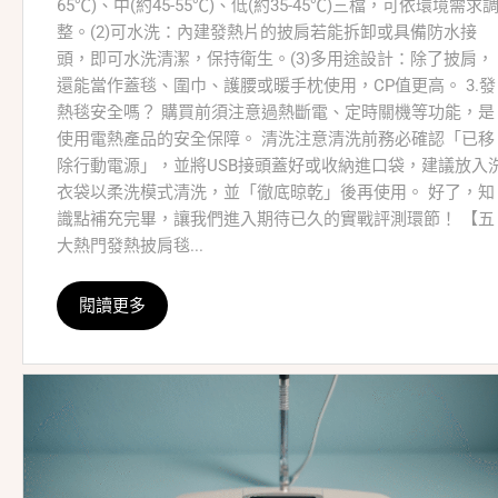
65℃)、中(約45-55℃)、低(約35-45℃)三檔，可依環境需求
整。(2)可水洗：內建發熱片的披肩若能拆卸或具備防水接
頭，即可水洗清潔，保持衛生。(3)多用途設計：除了披肩，
還能當作蓋毯、圍巾、護腰或暖手枕使用，CP值更高。 3.發
熱毯安全嗎？ 購買前須注意過熱斷電、定時關機等功能，是
使用電熱產品的安全保障。 清洗注意清洗前務必確認「已移
除行動電源」，並將USB接頭蓋好或收納進口袋，建議放入
衣袋以柔洗模式清洗，並「徹底晾乾」後再使用。 好了，知
識點補充完畢，讓我們進入期待已久的實戰評測環節！ 【五
大熱門發熱披肩毯...
閱讀更多