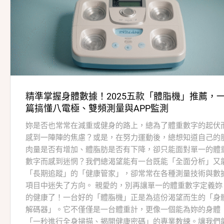
精準掌握身體數據！2025五款「體脂機」推薦，
篇搞懂八電極、雙頻測量與APP監測
妳是否也常常在減重或健身的路上，總為了體重數字的起伏
感到一陣陣的焦慮？或是，在努力運動後，總想知道自己的
肉量是否有增加、體脂肪是否有下降，卻只能面對單一的體
數字而感到迷惘？我們總渴望能有一台既能「全面分析」又
「長期追蹤」的「健康管家」，卻常常在各種測量技術與數
項目中迷失了方向。 親愛的，別再讓單一的體重數字定義妳
的健康了！一台好的「體脂機」正是為這份渴望而生的「身
解碼器」。它不僅僅是一台體重計，更像一個能為妳的身體
「一秒進行全身掃描、揭開健康密碼」的專業教練。讓我們