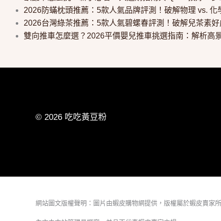
2026防蟎枕頭推薦：5款人氣品牌評測！破解物理 vs.
2026台灣綠茶推薦：5款人氣碧螺春評測！破解兒茶素
雙向推車怎麼選？2026平價嬰兒推車挑選指南：解析高景
© 2026 吃吃黃豆粉
網站圖文版權聲明：圖片由蝦皮購物網提供，版權屬於蝦皮賣家