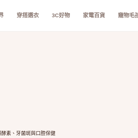
界
穿搭選衣
3C好物
家電百貨
寵物毛
懂酵素、牙菌斑與口腔保健