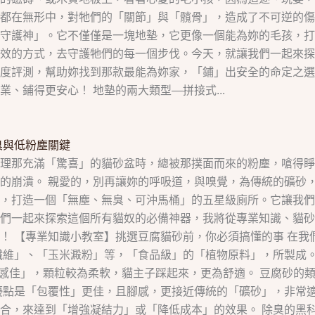
都在無形中，對牠們的「關節」與「髖骨」，造成了不可逆的傷
守護神」。它不僅僅是一塊地墊，它更像一個能為妳的毛孩，打
效的方式，去守護牠們的每一個步伐。今天，就讓我們一起來探
度評測，幫助妳找到那款最能為妳家，「鋪」出安全的命定之選
、鋪得更安心！ 地墊的兩大類型—拼接式...
臭與低粉塵關鍵
理那充滿「驚喜」的貓砂盆時，總被那撲面而來的粉塵，嗆得睜
的崩潰。 親愛的，別再讓妳的呼吸道，與嗅覺，為傳統的礦砂
，打造一個「無塵、無臭、可沖馬桶」的五星級廁所。它讓我們
們一起來探索這個所有貓奴的必備神器，我將從專業知識、貓砂
！ 【專業知識小教室】挑選豆腐貓砂前，你必須搞懂的事 在我
維」、「玉米澱粉」等，「食品級」的「植物原料」，所製成。優
腳感佳」，顆粒較為柔軟，貓主子踩起來，更為舒適。 豆腐砂的
優點是「包覆性」更佳，且腳感，更接近傳統的「礦砂」，非常
合，來達到「增強凝結力」或「降低成本」的效果。 除臭的黑