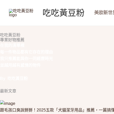
跳
至
吃吃黃豆粉
美妝新世
主
要
內
吃吃黃豆粉
容
專業好物推薦
在我的清單裡
每一件物品都有它存在的理由
我只推薦能與你一同經歷時光
並越用越有感情的物件
By 吃吃黃豆粉
最新文章
跟毛孩口臭說掰掰！2025五款「犬貓潔牙用品」推薦，一篇搞