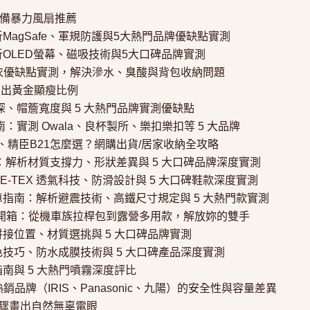
必備暴力風扇推薦
MagSafe、軍規防護與5大熱門品牌優缺點實測
析OLED螢幕、磁吸技術與5大口碑品牌實測
雨衣優缺點實測，解決滲水、臭酸與背包收納問題
穿出黃金顯瘦比例
深、帽簷寬度與 5 大熱門品牌實測優缺點
：實測 Owala、良杯製所、樂扣樂扣等 5 大品牌
er、精臣B21怎麼選？網購出貨/居家收納全攻略
：解析材質支撐力、形狀差異與 5 大口碑品牌深度實測
E-TEX 透氣科技、防滑設計與 5 大口碑鞋款深度實測
車指南：解析避震技術、高鐵尺寸規定與 5 大熱門款實測
開箱：從機車族拉桿包到露營多用款，解放妳的雙手
接位置、材質選挑與 5 大口碑品牌實測
技巧、防水成膜技術與 5 大口碑產品深度實測
南與 5 大熱門噴霧深度評比
品牌（IRIS、Panasonic、九陽）的安全性與容量差異
 步驟畫出自然無辜電眼