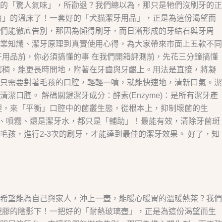
的「驚人氣味」，所勸退？我們總以為，那只是牠們沒刷牙的正
菌」的溫床了！一套好的「犬貓潔牙用品」，正是為這份渴望而
我們能徹底告別，那因為懶得刷牙，而日漸形成的牙結石與牙周
業知識、潔牙原理到真實使用心得，為大家帶來市面上五款不同
用品前，你必須搞懂的事 在我們開箱評測前，先花三分鐘搞懂
濃稠，能更長時間地，附著在牙齒與牙齦上。用法是直接，將凝
只需要對著毛孩的口腔，輕輕一噴，就能快速地，清新口氣。潔
腔。 解碼關鍵潔牙成分：酵素(Enzyme)：是所有潔牙產
理，來「平衡」口腔中的菌叢生態，從根本上，抑制壞菌的生
膠、噴霧、還是潔牙水，都只是「輔助」！最能有效，清除牙菌斑
孩，進行2-3次的刷牙，才能達到最佳的潔牙效果。 好了，知
希望能為自己與家人，沖上一壺，能暖心暖胃的溫暖熱茶？我們
塑膠的陰影下！一把好的「耐熱玻璃壺」，正是為這份渴望而生