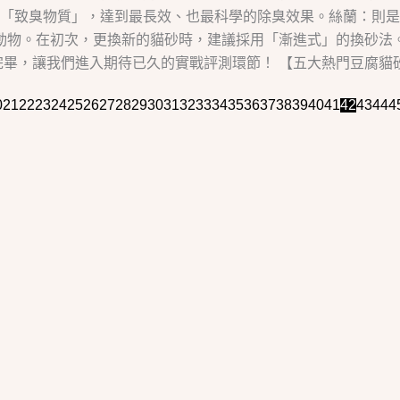
「致臭物質」，達到最長效、也最科學的除臭效果。絲蘭：則是
的動物。在初次，更換新的貓砂時，建議採用「漸進式」的換砂法
畢，讓我們進入期待已久的實戰評測環節！ 【五大熱門豆腐貓砂.
0
21
22
23
24
25
26
27
28
29
30
31
32
33
34
35
36
37
38
39
40
41
42
43
44
4