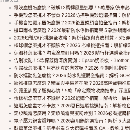
近期文章
電吹塵機怎麼挑？破解13萬轉風量迷思！5款居家/洗車
手機殼怎麼挑才不發黃？2026防摔手機殼選購指南：解析
手機自拍顯示器怎麼選？2026後置鏡頭自拍全指南：解
機車雨衣怎麼選？2026最新防水係數指南與 5 款熱銷
2026短靴/踝靴挑選全攻略：解析鞋跟與真皮材質，5招
棒球帽怎麼挑才不顯臉大？2026 老帽挑選指南：解析帽
保溫杯怎麼挑？陶瓷塗層好用嗎？2026 隨行杯選購全指南
告別凌亂！5款標籤機深度實測：Epson奶茶機、Broth
孕婦枕怎麼挑？月亮枕真的有效嗎？2026 孕期睡眠指南
防水運動鞋怎麼挑？2026 防水鞋選購全指南：解析 GOR
寵物推車怎麼選？精品與平價差在哪？2026高階寵物推
別讓重訓毀了遛狗心情！5款「命定寵物收納推車」深度
蛋糕裙怎麼穿才不顯胖？2026選購全指南：解析第一層拼
遮瑕怎麼畫才不卡紋？2026夏日遮瑕挑選指南：解析校色
定妝噴霧怎麼用？定妝噴霧與蜜粉差別？2026必看選購指
電子壓力鍋會爆炸嗎？2026萬用鍋挑選指南：解析 5 大熱銷
臥蠶筆怎麼挑？新手必看 5 大選購指南與 QA，教妳 3