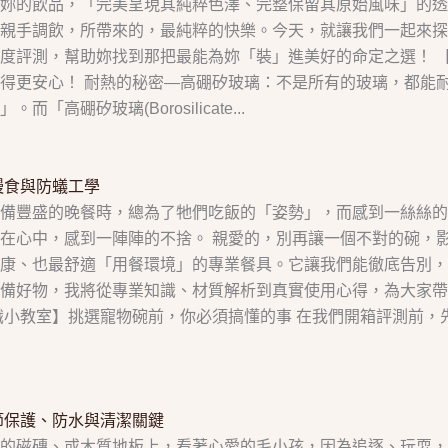
妳的飲品，「完美呈現其純粹色澤、完整保留其原始風味」的透
親手調飲，所帶來的，最純粹的快樂。今天，就讓我們一起來探
度評測，幫助妳找到那把最能為妳「裝」進美好的命定之選！ 【
得更安心！ 耐熱的秘密—高硼矽玻璃：不是所有的玻璃，都能
矽玻璃(Borosilicate...
慢食與防蟻工學
備豐盛的晚餐時，總為了牠們吃飯的「姿勢」，而感到一絲絲的
在心中，感到一陣陣的不捨。 親愛的，別再讓一個不對的碗，
康、也最舒適「用餐環境」的專業餐具。它讓我們能徹底告別，
備好物，我將從專業知識、材質解析到真實使用心得，為大家帶
識小教室】挑選寵物碗前，你必須搞懂的事 在我們開箱評測前，
節保護、防水與清潔關鍵
麗的磁磚、或木質地板上，看著心愛的毛小孩，因為追逐、玩耍