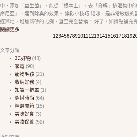
中，添加「益生菌」，能從「根本上」，去「分解」排泄物中的
摩尼亞」，達到除臭的效果。 換砂小技巧 貓咪，是非常敏感
逐漸地，增加新砂的比例，直至完全替換。 好了，知識點補充完
閱讀更多
1
2
3
4
5
6
7
8
9
10
11
12
13
14
15
16
17
18
19
2
文章分類
3C好物
(48)
家電
(90)
寵物毛孩
(21)
收納好務
(4)
知識一把罩
(1)
穿搭時尚
(64)
精選開箱
(15)
美味好食
(3)
美妝保養
(52)