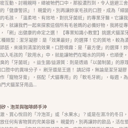
密互動、討親親時，總被牠們口中，那股濃烈到，令人退避三舍
的「健康警訊」！ 親愛的，別再讓妳家毛孩的口腔，成為「細
妳的毛孩，「溫柔地、有效地，對抗牙菌斑」的專業牙醫。它讓
天，就讓我們一起來探索這個所有毛爸媽的必備好物，我將從專
，「刷」出健康的命定之選！ 【專業知識小教室】挑選犬貓潔牙
三種類型：潔牙凝膠：是「效果最好」的選擇！它的質地，較為
舔舐，來達到清潔的效果。口腔噴霧：是「最方便」的選擇！妳
入毛孩的「飲用水」中，就能讓牠們在喝水的同時，也順便，清潔口
臭的「牙菌斑」。益生菌/益源質：則是透過「以菌制菌」的原
和口腔中的異味分子。 刷牙還是王道！ 請記得，無論是潔牙凝
作「寵物牙膏」，搭配「犬貓專用」的「軟毛牙刷」，每週，為毛
犬貓潔牙用品...
硼矽、泡茶與咖啡師手沖
澈、賞心悅目的「冷泡茶」或「水果水」？或是在濕冷的冬日，
放任何有害物質的完美容器。 親愛的，別再讓妳的飲品，活在