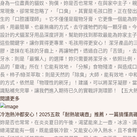
身為一位盡責的貓奴、狗僕，妳是否也常常，在與家中主子，親
常現象，卻常常忽略了，「口臭」，其實是毛孩口腔，正在發出
生的「口腔護理師」。它不僅僅是寵物牙膏，它更像一個能為
病，用最簡單、也最無痛的方式，去守護牠們的每一顆牙齒。今
設計的犬貓潔牙用品深度評測，幫助妳找到那款最能為妳家主子
這些關鍵字，讓你買得更專業、毛孩用得更安心！ 潔牙產品的
膠，塗抹在毛孩的牙齒上，再讓牠們，透過自己的「舌頭」，去
牙水：則是「最懶人」的選擇！妳只需要將潔牙水，依照比例，加
品的「靈魂」所在！它能有效地，「分解」食物殘渣，與造成口
長。柿子/綠茶萃取：則是天然的「除臭」大師，能有效地，中
的方式，依然是「物理性的刷牙」！建議，可以將潔牙凝膠，當
識點補充完畢，讓我們進入期待已久的實戰評測環節！ 【五大熱門
閱讀更多
冷泡熱沖都安心！2025五款「耐熱玻璃壺」推薦，一篇搞懂高
妳是否也常常，在炎炎夏日的午後，渴望能來上一壺，冰涼、清
總渴望能有一個，既能盛裝冷飲、又能安心沖入熱水，且不會釋