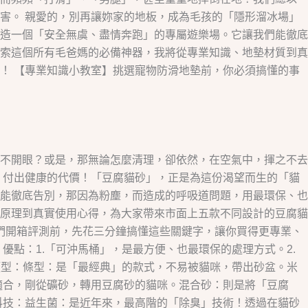
害。 親愛的，別再讓妳家的地板，成為毛孩的「隱形溜冰場」
造一個「安全無虞、盡情奔跑」的專屬遊樂場。它讓我們能徹底
索這個所有毛爸媽的必備神器，我將從專業知識、地墊材質到真
！ 【專業知識小教室】挑選寵物防滑地墊前，你必須搞懂的事
不開眼？或是，那無論怎麼清理，卻依然，在空氣中，揮之不去
，付出健康的代價！「豆腐貓砂」，正是為這份渴望而生的「貓
能徹底告別，那因為粉塵，而造成的呼吸道問題，用最環保、也
原理到真實使用心得，為大家帶來市面上五款不同設計的豆腐貓
們開箱評測前，先花三分鐘搞懂這些關鍵字，讓你買得更專業、
點：1.「可沖馬桶」，是最方便、也最環保的處理方式。2.
類型：條型：是「最經典」的款式，不易被貓咪，帶出砂盆。米
適合，剛從礦砂，轉用豆腐砂的貓咪。混合砂：則是將「豆腐
科技：益生菌：是近年來，最高階的「除臭」技術！透過在貓砂