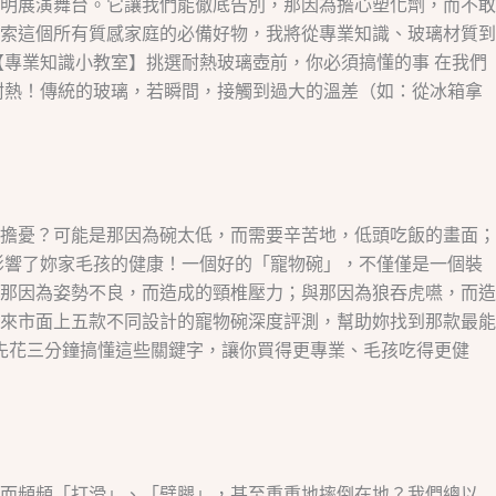
明展演舞台。它讓我們能徹底告別，那因為擔心塑化劑，而不敢
索這個所有質感家庭的必備好物，我將從專業知識、玻璃材質到
專業知識小教室】挑選耐熱玻璃壺前，你必須搞懂的事 在我們
耐熱！傳統的玻璃，若瞬間，接觸到過大的溫差（如：從冰箱拿
擔憂？可能是那因為碗太低，而需要辛苦地，低頭吃飯的畫面；
影響了妳家毛孩的健康！一個好的「寵物碗」，不僅僅是一個裝
那因為姿勢不良，而造成的頸椎壓力；與那因為狼吞虎嚥，而造
來市面上五款不同設計的寵物碗深度評測，幫助妳找到那款最能
先花三分鐘搞懂這些關鍵字，讓你買得更專業、毛孩吃得更健
，而頻頻「打滑」、「劈腿」，甚至重重地摔倒在地？我們總以