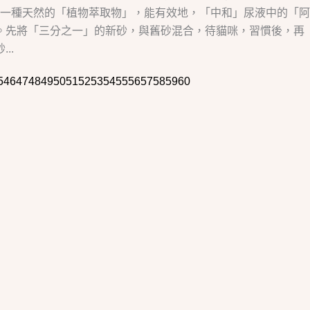
一種天然的「植物萃取物」，能有效地，「中和」尿液中的「阿
。先將「三分之一」的新砂，與舊砂混合，待貓咪，習慣後，再
..
5
46
47
48
49
50
51
52
53
54
55
56
57
58
59
60