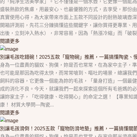
的「純淨生活美學家」。它不僅僅是一個水壺，它更像一個能為
盛裝熱飲的焦慮，用最安心、也最優雅的方式，去享受，那份由
真實使用心得，為大家帶來市面上五款不同設計的耐熱玻璃壺深
開箱評測前，先花三分鐘搞懂這些關鍵字，讓你買得更專業、用
出後，立刻沖入熱水），非常容易，因為「熱漲冷縮」而「破裂」。而「高硼
閱讀更多
別讓毛孩吃錯碗！2025五款「寵物碗」推薦，一篇搞懂陶瓷、
身為一位盡責的貓奴、狗僕，妳是否也常常，在為家中主子，準
也可能是那因為吃得太快，而常常嗆到、嘔吐的場景，總讓我們
飼料的容器，它更像一個能為妳的毛孩，「量身打造」一個最健
成的消化不良。今天，就讓我們一起來探索這個所有毛爸媽的必
讓妳家主子，「吃得健康、吃得開心」的命定之選！ 【專業知
康！ 材質大學問—陶瓷...
閱讀更多
別讓毛孩滑倒！2025五款「寵物防滑地墊」推薦，一篇搞懂關
身為一位盡責的貓奴、狗僕，妳是否也常常，在家中那光滑亮