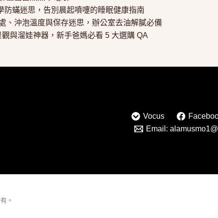
 化學防蟎迷思，告別晨起噴嚏的睡眠健康指南
好處、沖泡溫度與保存迷思，辦公室去油解膩必備
觀與溜娃神器，新手爸媽必看 5 大選購 QA
Vocus
Facebo
Email: alamusmo1@
所有。