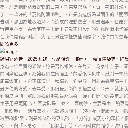
為，那是牠們活潑好動的日常，卻常常忽略了，每一次的打滑，
了！一款好的「寵物防滑地墊」，正是為這份渴望而生的「關節
告別，那因為地板過滑，而造成的運動傷害，用最溫柔、也最有
實使用心得，為大家帶來市面上五款不同設計的寵物防滑地墊深
在我們開箱評測前，先花三分鐘搞懂這些關鍵字，讓你買得更專業
閱讀更多
鏟屎官必看！2025五款「豆腐貓砂」推薦，一篇搞懂凝結、除
身為一位盡責的貓奴，妳是否也常常，在每天，為家中主子，清
的阿摩尼亞味，總讓我們在與貓主子的愛恨情仇中，感到一絲絲
廁革命家」。它不僅僅是一種貓砂，它更像一個能為妳與貓主子
最方便的方式，去享受，那份最清新的養貓生活。今天，就讓我
砂深度評測，幫助妳找到那款最能讓妳「鏟」得開心的命定之選
主子用得更開心！ 豆腐砂是什麼？：豆腐砂，主要是由「豌豆纖
「低粉塵」，能有效地，保護妳與貓主子的呼吸道健康。3.「
粒型/破碎型：則是將條型的豆腐砂，「打碎」成更小的顆粒。
砂」，與「木薯砂」、「膨潤土」等，不同材質的貓砂，進行混