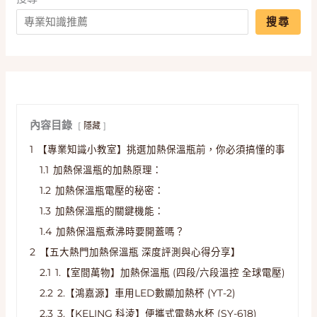
搜尋
內容目錄
隱藏
1
【專業知識小教室】挑選加熱保溫瓶前，你必須搞懂的事
1.1
加熱保溫瓶的加熱原理：
1.2
加熱保溫瓶電壓的秘密：
1.3
加熱保溫瓶的關鍵機能：
1.4
加熱保溫瓶煮沸時要開蓋嗎？
2
【五大熱門加熱保溫瓶 深度評測與心得分享】
2.1
1.【室間萬物】加熱保溫瓶 (四段/六段溫控 全球電壓)
2.2
2.【鴻嘉源】車用LED數顯加熱杯 (YT-2)
2.3
3.【KELING 科淩】便攜式電熱水杯 (SY-618)