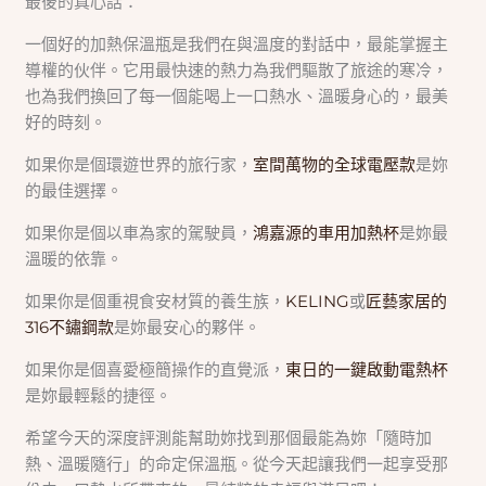
最後的真心話：
一個好的加熱保溫瓶是我們在與溫度的對話中，最能掌握主
導權的伙伴。它用最快速的熱力為我們驅散了旅途的寒冷，
也為我們換回了每一個能喝上一口熱水、溫暖身心的，最美
好的時刻。
如果你是個環遊世界的旅行家，
室間萬物的全球電壓款
是妳
的最佳選擇。
如果你是個以車為家的駕駛員，
鴻嘉源的車用加熱杯
是妳最
溫暖的依靠。
如果你是個重視食安材質的養生族，
KELING
或
匠藝家居的
316不鏽鋼款
是妳最安心的夥伴。
如果你是個喜愛極簡操作的直覺派，
東日的一鍵啟動電熱杯
是妳最輕鬆的捷徑。
希望今天的深度評測能幫助妳找到那個最能為妳「隨時加
熱、溫暖隨行」的命定保溫瓶。從今天起讓我們一起享受那