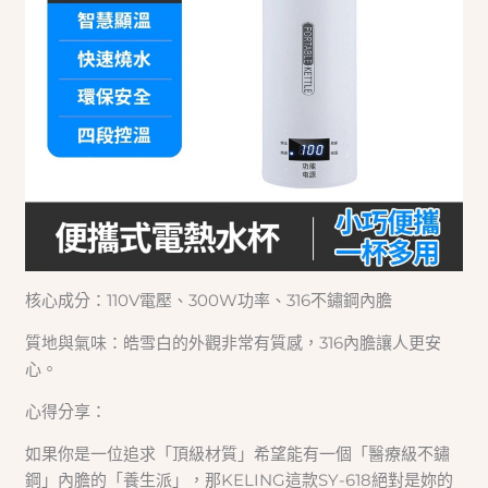
核心成分：110V電壓、300W功率、316不鏽鋼內膽
質地與氣味：皓雪白的外觀非常有質感，316內膽讓人更安
心。
心得分享：
如果你是一位追求「頂級材質」希望能有一個「醫療級不鏽
鋼」內膽的「養生派」，那KELING這款SY-618絕對是妳的