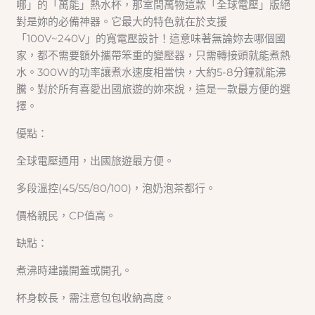
哪」的「萬能」熱水杯，那室間萬物這款「全球電壓」版絕
對是妳的必備神器。它最大的特色就在於支援
「100V~240V」的寬電壓設計！這意味著無論妳去哪個國
家，都不需要額外攜帶笨重的變壓器，只需轉接頭就能煮熱
水。300W的功率讓煮水速度相當快，大約5-8分鐘就能沸
騰。對於所有喜愛出國旅遊的妳來說，這是一款最方便的選
擇。
優點：
全球電壓通用，出國旅遊最方便。
多段溫控(45/55/80/100)，泡奶泡茶都行。
價格親民，CP值高。
缺點：
煮沸時建議開蓋或開孔。
杯身較長，需注意包包收納高度。