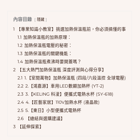
內容目錄
隱藏
1
【專業知識小教室】挑選加熱保溫瓶前，你必須搞懂的事
1.1
加熱保溫瓶的加熱原理：
1.2
加熱保溫瓶電壓的秘密：
1.3
加熱保溫瓶的關鍵機能：
1.4
加熱保溫瓶煮沸時要開蓋嗎？
2
【五大熱門加熱保溫瓶 深度評測與心得分享】
2.1
1.【室間萬物】加熱保溫瓶 (四段/六段溫控 全球電壓)
2.2
2.【鴻嘉源】車用LED數顯加熱杯 (YT-2)
2.3
3.【KELING 科淩】便攜式電熱水杯 (SY-618)
2.4
4.【匠藝家居】110V加熱水杯 (液晶款)
2.5
5.【東日】小型便攜式電熱杯
2.6
【總結與選購建議】
3
【延伸探索】