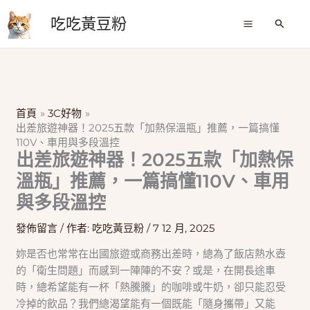
跳
吃吃黃豆粉
至
搜
尋
主
要
內
容
首頁
3C好物
出差旅遊神器！2025五款「加熱保溫瓶」推薦，一篇搞懂
110V、車用與多段溫控
出差旅遊神器！2025五款「加熱保
溫瓶」推薦，一篇搞懂110V、車用
與多段溫控
發佈留言
/ 作者:
吃吃黃豆粉
/
7 12 月, 2025
妳是否也常常在出國旅遊或商務出差時，總為了飯店熱水壺
的「衛生問題」而感到一陣陣的不安？或是，在開長途車
時，總希望能有一杯「熱騰騰」的咖啡或牛奶，卻只能忍受
冷掉的飲品？我們總渴望能有一個既能「隨身攜帶」又能