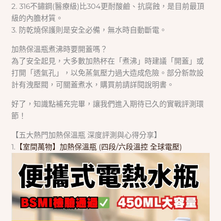
2. 316不鏽鋼(醫療級)比304更耐酸鹼、抗腐蝕，是目前最頂
級的內膽材質。
3. 防乾燒保護則是安全必備，無水時自動斷電。
加熱保溫瓶煮沸時要開蓋嗎？
為了安全起見，大多數加熱杯在「煮沸」時建議「開蓋」或
打開「透氣孔」，以免蒸氣壓力過大造成危險。部分新款設
計有洩壓閥，可關蓋煮水，購買前請詳閱說明書。
好了，知識點補充完畢，讓我們進入期待已久的實戰評測環
節！
【五大熱門加熱保溫瓶 深度評測與心得分享】
1.
【室間萬物】加熱保溫瓶 (四段/六段溫控 全球電壓)