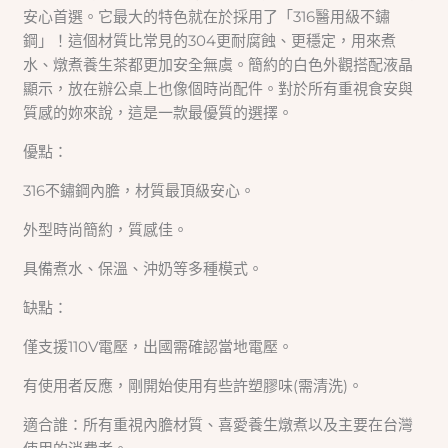
安心首選。它最大的特色就在於採用了「316醫用級不鏽
鋼」！這個材質比常見的304更耐腐蝕、更穩定，用來煮
水、燉煮養生茶都更加安全無虞。簡約的白色外觀搭配液晶
顯示，放在辦公桌上也像個時尚配件。對於所有重視食安與
質感的妳來說，這是一款最優質的選擇。
優點：
316不鏽鋼內膽，材質最頂級安心。
外型時尚簡約，質感佳。
具備煮水、保溫、沖奶等多種模式。
缺點：
僅支援110V電壓，出國需確認當地電壓。
有使用者反應，剛開始使用有些許塑膠味(需清洗)。
適合誰：所有重視內膽材質、喜愛養生燉煮以及主要在台灣