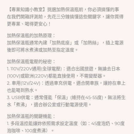
【專業知識小教室】挑選加熱保溫瓶前，你必須搞懂的事
在我們開箱評測前，先花三分鐘搞懂這些關鍵字，讓你買得
更專業、喝得更安心！
加熱保溫瓶的加熱原理：
加熱保溫瓶通常內建「加熱底座」或「加熱絲」，插上電源
後即可將水煮沸或加熱至指定溫度。
加熱保溫瓶電壓的秘密：
1. 110V/220V通用(全球電壓)：適合出國旅遊，無論去日本
(100V)或歐洲(220V)都能直接使用，不需變壓器。
2. 車用(12V/24V)：透過車充供電，適合開車族，讓妳在車上
也能喝到熱水。
3. USB供電：通常僅能「保溫」(維持在45-55度)，無法將生
水「煮沸」，適合辦公室或行動電源使用。
加熱保溫瓶的關鍵機能：
1. 多段溫控能讓妳依照需求設定溫度（如：45度泡奶、90度
泡咖啡、100度煮沸）。