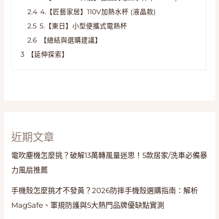
2.4
4.【匠藝家居】110V加熱水杯 (液晶款)
2.5
5.【東日】小型便攜式電熱杯
2.6
【總結與選購建議】
3
【延伸探索】
近期文章
電吹塵機怎麼挑？破解13萬轉風量迷思！5款居家/洗車必備暴
力風扇推薦
手機殼怎麼挑才不發黃？2026防摔手機殼選購指南：解析
MagSafe、軍規防護與5大熱門品牌優缺點實測