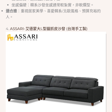
坐感偏硬：韓系沙發坐感通常較紮實，非軟爛型。
適合誰
：重視居家美學、喜愛韓系/北歐風格、預算充裕的
人。
4.
ASSARI-艾德蒙大L型貓抓皮沙發 (台灣手工製)