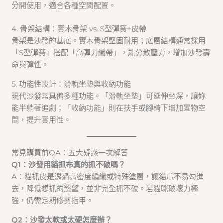
分開使用，適合各種空間配置。
4. 骨架結構：實木骨架 vs. S型彈簧+皮帶
骨架是沙發的基底。實木骨架堅固耐用；底層結構通常採用
「S型彈簧」搭配「高彈力織帶」，能分散壓力，增加沙發壽
命與彈性。
5. 功能性設計：滑軌坐墊與收納功能
現代沙發常具備多種功能。「滑軌坐墊」可延伸坐深，讓妳
能半躺著追劇；「收納功能」則在扶手或腳椅下增加置物空
間，提升實用性。
常見購買前QA：五大疑惑一次解答
Q1：沙發用貓抓布真的抓不破嗎？
A：貓抓皮是透過高密度編織或特殊塗層，讓貓爪不易勾進
去，降低想抓的慾望，並非完全抓不破。若貓咪破壞力極
強，仍需定期修剪指甲。
Q2：沙發太軟或太硬怎麼辦？