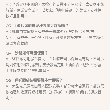
A：坐感是很主觀的。太軟可能支撐不足易腰痠，太硬則不夠
放鬆。建議實際試坐，或選擇「適中偏硬」的款式，支撐性
較好且耐用。
Q3：L型沙發的貴妃椅方向可以換嗎？
A：購買前需確認。有些是一體成型無法更換（分左/右
型），有些是「一字型+腳椅」可隨意變換左右。下單前務必
確認客廳動線。
Q4：沙發如何清潔保養？
A：貓抓布可用濕布擦拭；布沙發若可拆洗建議乾洗，不可拆
洗則使用沙發清潔劑；皮沙發需定期上油保養。避免在沙發
上跳躍或長時間單點重壓。
Q5：運送跟組裝需要額外付費嗎？
A：大型家具通常由專人配送安裝。部分廠商含運費，部分需
依地區加收運費或樓層費（無電梯）。購買前請詳閱運送說
明。