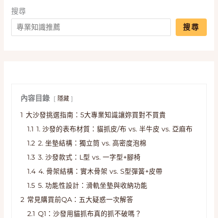
搜尋
搜尋
內容目錄
隱藏
1
大沙發挑選指南：5大專業知識讓妳買對不買貴
1.1
1. 沙發的表布材質：貓抓皮/布 vs. 半牛皮 vs. 亞麻布
1.2
2. 坐墊結構：獨立筒 vs. 高密度泡棉
1.3
3. 沙發款式：L型 vs. 一字型+腳椅
1.4
4. 骨架結構：實木骨架 vs. S型彈簧+皮帶
1.5
5. 功能性設計：滑軌坐墊與收納功能
2
常見購買前QA：五大疑惑一次解答
2.1
Q1：沙發用貓抓布真的抓不破嗎？