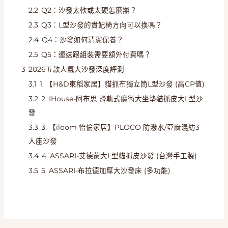
2.2
Q2：沙發太軟或太硬怎麼辦？
2.3
Q3：L型沙發的貴妃椅方向可以換嗎？
2.4
Q4：沙發如何清潔保養？
2.5
Q5：運送跟組裝需要額外付費嗎？
3
2026五款人氣大沙發深度評測
3.1
1. 【H&D東稻家居】貓抓布獨立筒L型沙發 (高CP值)
3.2
2. IHouse-阿布思 滑軌式魔術大坐墊貓抓皮大L型沙
發
3.3
3. 【iloom 怡倫家居】PLOCO 防潑水/亞麻混紡3
人座沙發
3.4
4. ASSARI-艾德蒙大L型貓抓皮沙發 (台灣手工製)
3.5
5. ASSARI-布拉德加厚大沙發床 (多功能)