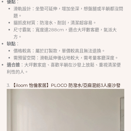
優點
：
滑軌設計：坐墊可延伸，增加坐深，想盤腿或半躺都沒問
題。
貓抓皮材質：防潑水、耐刮，清潔超容易。
尺寸霸氣：寬度達288cm，適合大坪數客廳，氣派大
方。
缺點
：
價格較高：屬於訂製款，單價較高且無法退換。
需預留空間：滑軌延伸後佔地較大，需考量客廳深度。
適合誰
：大坪數家庭、喜歡半躺在沙發上放鬆、重視清潔便
利性的人。
3.
【iloom 怡倫家居】PLOCO 防潑水/亞麻混紡3人座沙發