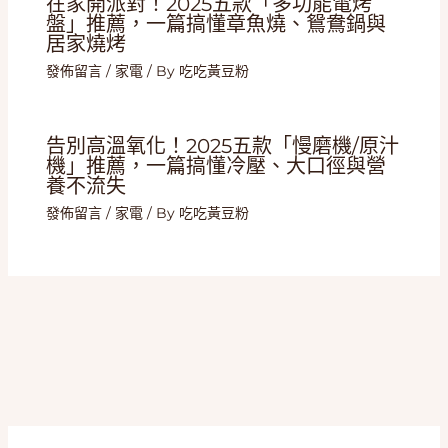
在家開派對！2025五款「多功能電烤
盤」推薦，一篇搞懂章魚燒、鴛鴦鍋與
居家燒烤
發佈留言
/
家電
/ By
吃吃黃豆粉
告別高溫氧化！2025五款「慢磨機/原汁
機」推薦，一篇搞懂冷壓、大口徑與營
養不流失
發佈留言
/
家電
/ By
吃吃黃豆粉