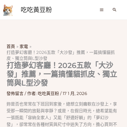
跳
吃吃黃豆粉
至
搜
尋
主
要
內
容
首頁
家電
打造夢幻客廳！2026五款「大沙發」推薦，一篇搞懂貓抓
皮、獨立筒與L型沙發
打造夢幻客廳！2026五款「大沙
發」推薦，一篇搞懂貓抓皮、獨立
筒與L型沙發
發佈留言
/ 作者:
吃吃黃豆粉
/
17 1 月, 2026
妳是否也常常在下班回到家後，總想立刻癱軟在沙發上，享
受那一瞬間的放鬆與寧靜？或是，在假日時光，總希望能有
一張既能「容納全家人」又能「舒適好躺」的「夢幻沙
發」，卻常常在各種材質與尺寸中迷失了方向，擔心買到不