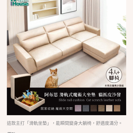
這款主打「滑軌坐墊」，能瞬間變身大躺椅，舒適度滿分。