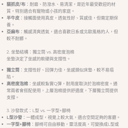
貓抓皮/布
：耐磨、防潑水、易清潔，是近年最受歡迎的材
質，特別適合有寵物或小孩的家庭。
半牛皮
：接觸面使用真皮，透氣性好、質感佳，但需定期保
養。
亞麻布
：觸感清爽透氣，適合喜歡日系或北歐風格的人，但
較不耐髒。
2. 坐墊結構：獨立筒 vs. 高密度泡棉
坐墊決定了坐感的軟硬與支撐性。
獨立筒
：支撐性好、回彈力佳，坐感類似床墊，較不易塌
陷。
高密度泡棉
：坐感較紮實Q彈，耐用度取決於泡棉密度。通
常兩者會搭配使用，上層泡棉提供舒適度，下層獨立筒提供
支撐。
3. 沙發款式：L型 vs. 一字型+腳椅
L型沙發
：一體成型，視覺上較大氣，適合空間足夠的客廳。
一字型+腳椅
：腳椅可自由移動，靈活度高，可變換成L型或