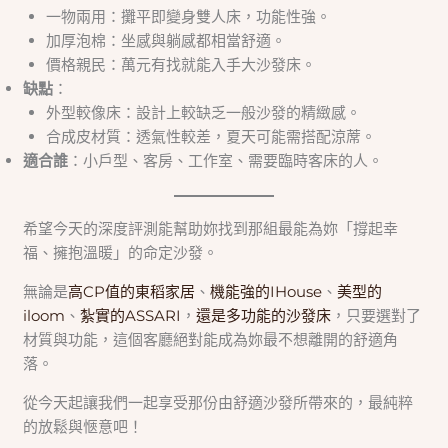
一物兩用：攤平即變身雙人床，功能性強。
加厚泡棉：坐感與躺感都相當舒適。
價格親民：萬元有找就能入手大沙發床。
缺點
：
外型較像床：設計上較缺乏一般沙發的精緻感。
合成皮材質：透氣性較差，夏天可能需搭配涼蓆。
適合誰
：小戶型、客房、工作室、需要臨時客床的人。
希望今天的深度評測能幫助妳找到那組最能為妳「撐起幸
福、擁抱溫暖」的命定沙發。
無論是
高CP值的東稻家居
、
機能強的IHouse
、
美型的
iloom
、
紮實的ASSARI
，
還是多功能的沙發床
，只要選對了
材質與功能，這個客廳絕對能成為妳最不想離開的舒適角
落。
從今天起讓我們一起享受那份由舒適沙發所帶來的，最純粹
的放鬆與愜意吧！