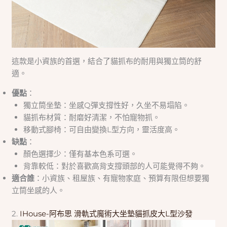
這款是小資族的首選，結合了貓抓布的耐用與獨立筒的舒
適。
優點
：
獨立筒坐墊：坐感Q彈支撐性好，久坐不易塌陷。
貓抓布材質：耐磨好清潔，不怕寵物抓。
移動式腳椅：可自由變換L型方向，靈活度高。
缺點
：
顏色選擇少：僅有基本色系可選。
背靠較低：對於喜歡高背支撐頭部的人可能覺得不夠。
適合誰
：小資族、租屋族、有寵物家庭、預算有限但想要獨
立筒坐感的人。
2.
IHouse-阿布思 滑軌式魔術大坐墊貓抓皮大L型沙發