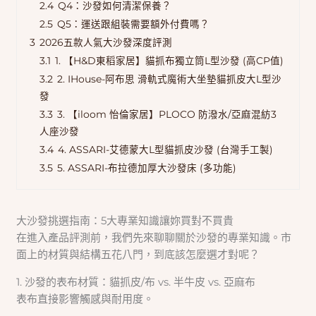
2.4
Q4：沙發如何清潔保養？
2.5
Q5：運送跟組裝需要額外付費嗎？
3
2026五款人氣大沙發深度評測
3.1
1. 【H&D東稻家居】貓抓布獨立筒L型沙發 (高CP值)
3.2
2. IHouse-阿布思 滑軌式魔術大坐墊貓抓皮大L型沙
發
3.3
3. 【iloom 怡倫家居】PLOCO 防潑水/亞麻混紡3
人座沙發
3.4
4. ASSARI-艾德蒙大L型貓抓皮沙發 (台灣手工製)
3.5
5. ASSARI-布拉德加厚大沙發床 (多功能)
大沙發挑選指南：5大專業知識讓妳買對不買貴
在進入產品評測前，我們先來聊聊關於沙發的專業知識。市
面上的材質與結構五花八門，到底該怎麼選才對呢？
1. 沙發的表布材質：貓抓皮/布 vs. 半牛皮 vs. 亞麻布
表布直接影響觸感與耐用度。