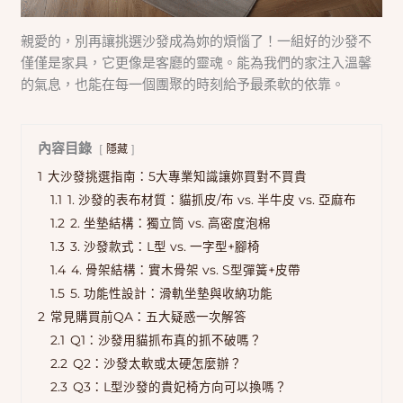
親愛的，別再讓挑選沙發成為妳的煩惱了！一組好的沙發不
僅僅是家具，它更像是客廳的靈魂。能為我們的家注入溫馨
的氣息，也能在每一個團聚的時刻給予最柔軟的依靠。
內容目錄
隱藏
1
大沙發挑選指南：5大專業知識讓妳買對不買貴
1.1
1. 沙發的表布材質：貓抓皮/布 vs. 半牛皮 vs. 亞麻布
1.2
2. 坐墊結構：獨立筒 vs. 高密度泡棉
1.3
3. 沙發款式：L型 vs. 一字型+腳椅
1.4
4. 骨架結構：實木骨架 vs. S型彈簧+皮帶
1.5
5. 功能性設計：滑軌坐墊與收納功能
2
常見購買前QA：五大疑惑一次解答
2.1
Q1：沙發用貓抓布真的抓不破嗎？
2.2
Q2：沙發太軟或太硬怎麼辦？
2.3
Q3：L型沙發的貴妃椅方向可以換嗎？