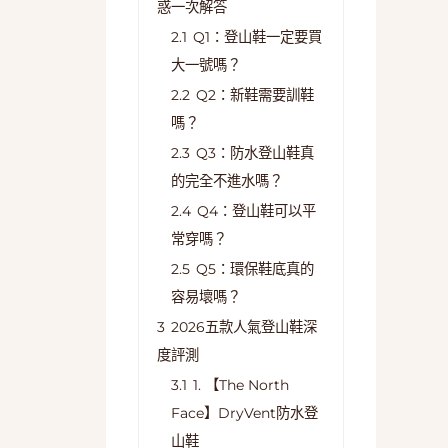
惑一次解答
2.1
Q1：登山鞋一定要買
大一號嗎？
2.2
Q2：新鞋需要訓鞋
嗎？
2.3
Q3：防水登山鞋真
的完全不進水嗎？
2.4
Q4：登山鞋可以平
常穿嗎？
2.5
Q5：環保鞋底真的
容易壞嗎？
3
2026五款人氣登山鞋深
度評測
3.1
1. 【The North
Face】DryVent防水登
山鞋