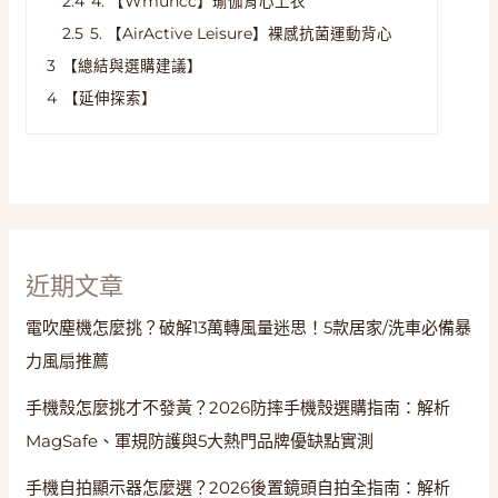
2.4
4. 【Wmuncc】瑜伽背心上衣
2.5
5. 【AirActive Leisure】裸感抗菌運動背心
3
【總結與選購建議】
4
【延伸探索】
近期文章
電吹塵機怎麼挑？破解13萬轉風量迷思！5款居家/洗車必備暴
力風扇推薦
手機殼怎麼挑才不發黃？2026防摔手機殼選購指南：解析
MagSafe、軍規防護與5大熱門品牌優缺點實測
手機自拍顯示器怎麼選？2026後置鏡頭自拍全指南：解析