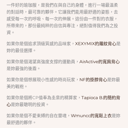
一件好的瑜珈服，是我們在與自己的身體，進行一場最溫柔
的對話時，最可靠的夥伴。它讓我們能用最舒適的姿態，去
感受每一次的呼吸、每一次的伸展。這份由一件對的衣服，
所帶來的，那份最純粹的自信與專注，絕對值得我們為之投
資。
如果你是個追求頂級質感的品味家，
XEXYMIX的羅紋背心
是
妳的最佳選擇。
如果你是個渴望高強度支撐的運動員，
AirActive的寬肩背心
是妳最強的後盾。
如果你是個想展現小性感的時尚玩家，
NF的掛脖背心
是妳最
美的戰袍。
如果你是個將CP值奉為圭臬的精算家，
Tapioca B.的簡約背
心
是妳最聰明的投資。
如果你是個不愛束縛的自在靈魂，
Wmuncc的寬鬆上衣
是妳
最舒適的夥伴。