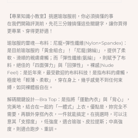
【專業知識小教室】挑選瑜珈服前，你必須搞懂的事
在我們開箱評測前，先花三分鐘搞懂這些關鍵字，讓你買得
更專業、穿得更舒適！
瑜珈服的靈魂—布料：尼龍+彈性纖維(Nylon+Spandex)：
是目前瑜珈服的「黃金組合」！「尼龍(錦綸)」，提供了柔
軟、滑順的親膚膚觸；而「彈性纖維(氨綸)」，則賦予了布
料，絕佳的「四面彈力」與「回彈性」。裸感(Nude
Feel)：是近年來，最受歡迎的布料科技！是指布料的膚觸，
極度地「輕薄、柔軟」，穿在身上，幾乎感覺不到任何束
縛，如同裸體般自在。
解碼關鍵設計—Bra Top：是指將「運動內衣」與「背心」，
完美地，結合在一起的「一體式」上衣。優點是，妳完全不
需要，再額外穿搭內衣，一件就能搞定。在挑選時，可以注
意其「支撐度」，低強度，適合瑜珈、皮拉提斯；中高強
度，則適合跑步、重訓。