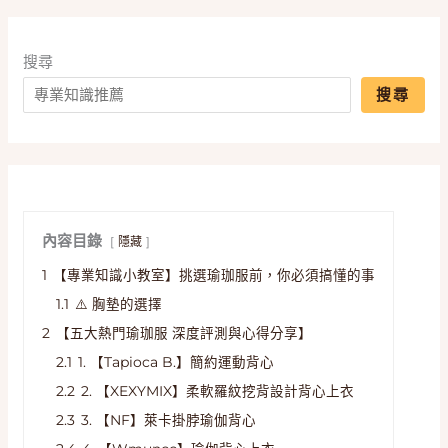
搜尋
搜尋
內容目錄
隱藏
1
【專業知識小教室】挑選瑜珈服前，你必須搞懂的事
1.1
⚠️ 胸墊的選擇
2
【五大熱門瑜珈服 深度評測與心得分享】
2.1
1. 【Tapioca B.】簡約運動背心
2.2
2. 【XEXYMIX】柔軟羅紋挖背設計背心上衣
2.3
3. 【NF】萊卡掛脖瑜伽背心