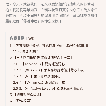
性。今天，就讓我們一起來探索這個所有瑜珈人的必備戰
袍，我將從專業知識、布料科技到真實穿搭心得，為大家帶
來市面上五款不同設計的瑜珈服深度評測，幫助妳找到那件
最能陪妳「優雅伸展」的命定之選！
內容目錄
隱藏
1
【專業知識小教室】挑選瑜珈服前，你必須搞懂的事
1.1
⚠️ 胸墊的選擇
2
【五大熱門瑜珈服 深度評測與心得分享】
2.1
1. 【Tapioca B.】簡約運動背心
2.2
2. 【XEXYMIX】柔軟羅紋挖背設計背心上衣
2.3
3. 【NF】萊卡掛脖瑜伽背心
2.4
4. 【Wmuncc】瑜伽背心上衣
2.5
5. 【AirActive Leisure】裸感抗菌運動背心
3
【總結與選購建議】
4
【延伸探索】