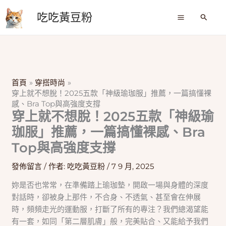
跳
吃吃黃豆粉
至
搜
尋
主
要
內
容
首頁
穿搭時尚
穿上就不想脫！2025五款「神級瑜珈服」推薦，一篇搞懂裸
感、Bra Top與高強度支撐
穿上就不想脫！2025五款「神級瑜
珈服」推薦，一篇搞懂裸感、Bra
Top與高強度支撐
發佈留言
/ 作者:
吃吃黃豆粉
/
7 9 月, 2025
妳是否也常常，在準備踏上瑜珈墊，開啟一場與身體的深度
對話時，卻被身上那件，不合身、不透氣、甚至會在伸展
時，頻頻走光的運動服，打斷了所有的專注？我們總渴望能
有一套，如同「第二層肌膚」般，完美貼合、又能給予我們