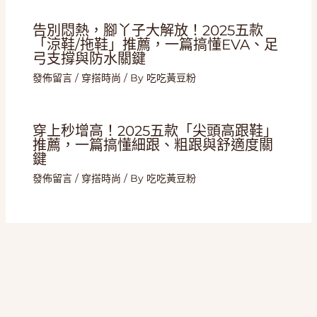
告別悶熱，腳丫子大解放！2025五款
「涼鞋/拖鞋」推薦，一篇搞懂EVA、足
弓支撐與防水關鍵
發佈留言
/
穿搭時尚
/ By
吃吃黃豆粉
穿上秒增高！2025五款「尖頭高跟鞋」
推薦，一篇搞懂細跟、粗跟與舒適度關
鍵
發佈留言
/
穿搭時尚
/ By
吃吃黃豆粉