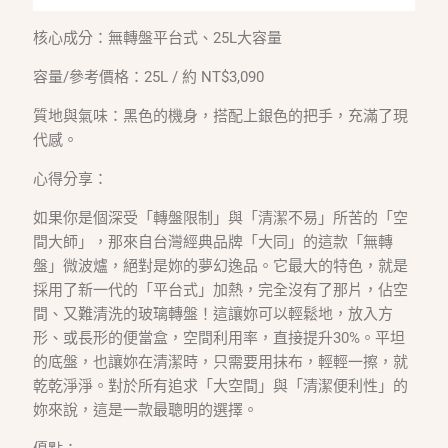
核心成分：無轉盤平台式、25L大容量
容量/參考價格：25L / 約 NT$3,090
質地與氣味：黑色的機身，搭配上銀色的把手，充滿了現
代感。
心得分享：
如果你是個深受「轉盤限制」與「清潔不易」所苦的「空
間大師」，那來自台灣經典品牌「大同」的這款「無轉
盤」微波爐，絕對是妳的夢幻逸品。它最大的特色，就是
採用了新一代的「平台式」加熱，完全沒有了那片，佔空
間、又難清洗的玻璃轉盤！這讓妳可以輕鬆地，放入方
形、或長形的便當盒，空間利用率，直接提升30%。平坦
的底盤，也讓妳在清潔時，只需要用抹布，輕輕一擦，就
乾乾淨淨。對於所有追求「大空間」與「清潔便利性」的
妳來說，這是一款最聰明的選擇。