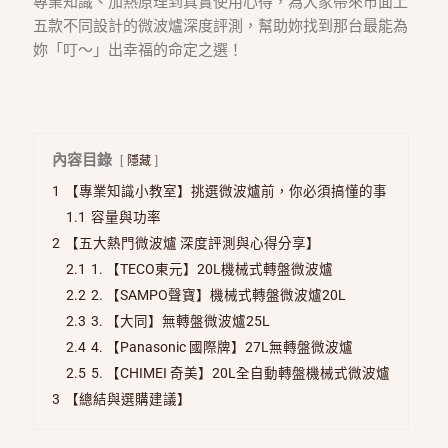
專業知識、加熱原理到真實使用心得，為大家帶來市面上
五款不同設計的微波爐深度評測，幫助妳找到那台最能為
妳「叮～」出幸福的命定之選！
內容目錄
隱藏
1
【專業知識小教室】挑選微波爐前，你必須搞懂的事
1.1
容量與功率
2
【五大熱門微波爐 深度評測與心得分享】
2.1
1. 【TECO東元】20L機械式轉盤微波爐
2.2
2. 【SAMPO聲寶】機械式轉盤微波爐20L
2.3
3. 【大同】無轉盤微波爐25L
2.4
4. 【Panasonic 國際牌】27L無轉盤微波爐
2.5
5. 【CHIMEI 奇美】20L全自動轉盤機械式微波爐
3
【總結與選購建議】