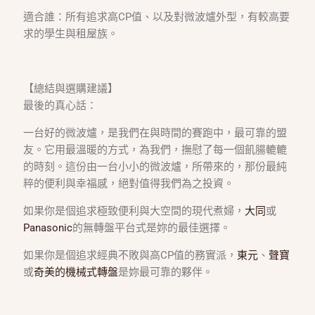
適合誰：所有追求高CP值、以及對微波爐外型，有較高要
求的學生與租屋族。
【總結與選購建議】
最後的真心話：
一台好的微波爐，是我們在與時間的賽跑中，最可靠的盟
友。它用最溫暖的方式，為我們，撫慰了每一個飢腸轆轆
的時刻。這份由一台小小的微波爐，所帶來的，那份最純
粹的便利與幸福感，絕對值得我們為之投資。
如果你是個追求極致便利與大空間的現代煮婦，
大同
或
Panasonic
的無轉盤平台式是妳的最佳選擇。
如果你是個追求經典不敗與高CP值的務實派，
東元
、
聲寶
或
奇美的機械式轉盤
是妳最可靠的夥伴。