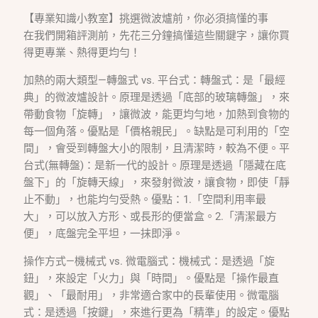
【專業知識小教室】挑選微波爐前，你必須搞懂的事
在我們開箱評測前，先花三分鐘搞懂這些關鍵字，讓你買
得更專業、熱得更均勻！
加熱的兩大類型—轉盤式 vs. 平台式：轉盤式：是「最經
典」的微波爐設計。原理是透過「底部的玻璃轉盤」，來
帶動食物「旋轉」，讓微波，能更均勻地，加熱到食物的
每一個角落。優點是「價格親民」。缺點是可利用的「空
間」，會受到轉盤大小的限制，且清潔時，較為不便。平
台式(無轉盤)：是新一代的設計。原理是透過「隱藏在底
盤下」的「旋轉天線」，來發射微波，讓食物，即使「靜
止不動」，也能均勻受熱。優點：1.「空間利用率最
大」，可以放入方形、或長形的便當盒。2.「清潔最方
便」，底盤完全平坦，一抹即淨。
操作方式—機械式 vs. 微電腦式：機械式：是透過「旋
鈕」，來設定「火力」與「時間」。優點是「操作最直
觀」、「最耐用」，非常適合家中的長輩使用。微電腦
式：是透過「按鍵」，來進行更為「精準」的設定。優點