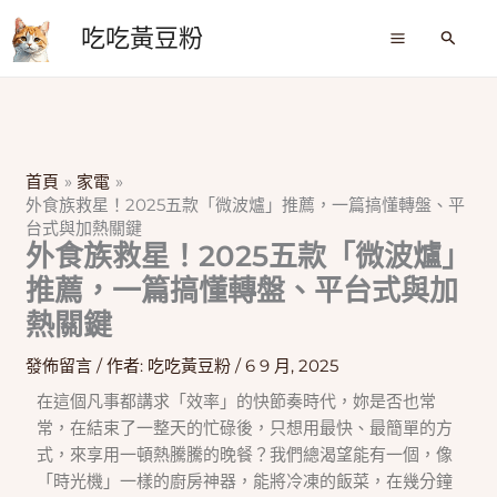
跳
吃吃黃豆粉
至
搜
尋
主
要
內
容
首頁
家電
外食族救星！2025五款「微波爐」推薦，一篇搞懂轉盤、平
台式與加熱關鍵
外食族救星！2025五款「微波爐」
推薦，一篇搞懂轉盤、平台式與加
熱關鍵
發佈留言
/ 作者:
吃吃黃豆粉
/
6 9 月, 2025
在這個凡事都講求「效率」的快節奏時代，妳是否也常
常，在結束了一整天的忙碌後，只想用最快、最簡單的方
式，來享用一頓熱騰騰的晚餐？我們總渴望能有一個，像
「時光機」一樣的廚房神器，能將冷凍的飯菜，在幾分鐘