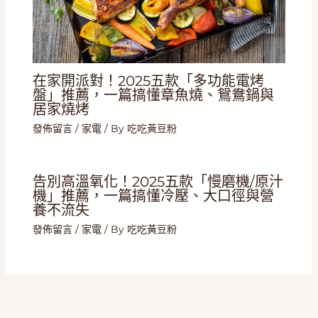
在家開派對！2025五款「多功能電烤
盤」推薦，一篇搞懂章魚燒、鴛鴦鍋與
居家燒烤
發佈留言
/
家電
/ By
吃吃黃豆粉
告別高溫氧化！2025五款「慢磨機/原汁
機」推薦，一篇搞懂冷壓、大口徑與營
養不流失
發佈留言
/
家電
/ By
吃吃黃豆粉