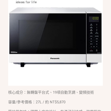
核心成分：無轉盤平台式、19項自動烹調、變頻技術
容量/參考價格：27L / 約 NT$5,870