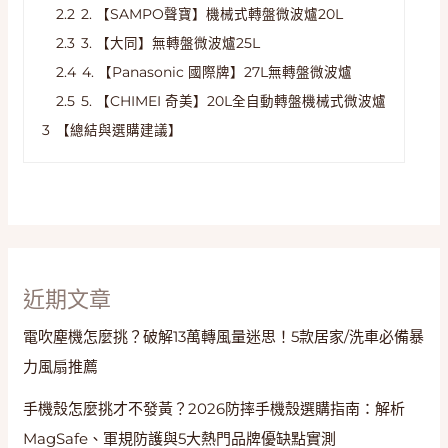
2.2
2. 【SAMPO聲寶】機械式轉盤微波爐20L
2.3
3. 【大同】無轉盤微波爐25L
2.4
4. 【Panasonic 國際牌】27L無轉盤微波爐
2.5
5. 【CHIMEI 奇美】20L全自動轉盤機械式微波爐
3
【總結與選購建議】
近期文章
電吹塵機怎麼挑？破解13萬轉風量迷思！5款居家/洗車必備暴
力風扇推薦
手機殼怎麼挑才不發黃？2026防摔手機殼選購指南：解析
MagSafe、軍規防護與5大熱門品牌優缺點實測