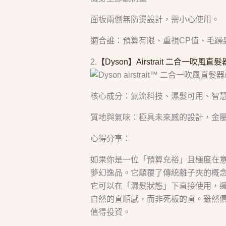
面板兩側無防燙設計，需小心使用。
適合誰：預算有限、重視CP值、毛躁
2.
【Dyson】Airstrait 二合一吹風直
核心成分：氣流科技、濕髮可用、智
質地與氣味：極具未來感的設計，金
心得分享：
如果你是一位「預算充裕」且極度在意「髮
夢幻逸品。它顛覆了傳統離子夾的概
它可以在「濕髮狀態」下直接使用，
自然的直順感，而非死板的直。雖然
值得投資。