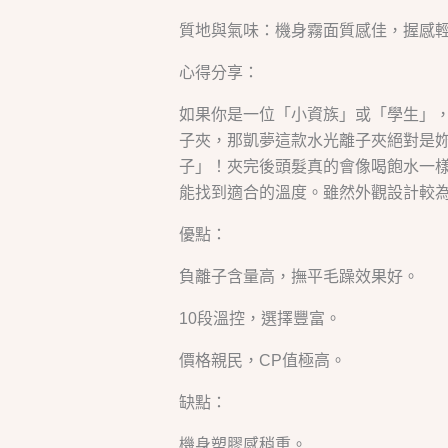
質地與氣味：機身霧面質感佳，握感
心得分享：
如果你是一位「小資族」或「學生」
子夾，那凱夢這款水光離子夾絕對是妳
子」！夾完後頭髮真的會像喝飽水一樣
能找到適合的溫度。雖然外觀設計較為
優點：
負離子含量高，撫平毛躁效果好。
10段溫控，選擇豐富。
價格親民，CP值極高。
缺點：
機身塑膠感稍重。