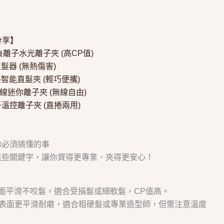
？
分享】
向負離子水光離子夾 (高CP值)
風直髮器 (無熱傷害)
m 完美智能直髮夾 (輕巧便攜)
1 無線迷你離子夾 (無線自由)
子溫控離子夾 (直捲兩用)
你必須搞懂的事
這些關鍵字，讓你買得更專業、夾得更安心！
均勻，表面平滑不咬髮，適合受損髮或細軟髮，CP值高。
速度極快，表面更平滑耐磨，適合粗硬髮或專業造型師，但需注意溫度