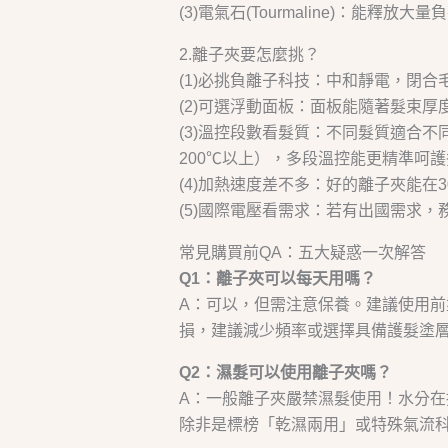
(3)電氣石(Tourmaline)：能
2.離子夾要怎麼挑？
(1)必挑負離子科技：中和靜電，閉
(2)可選浮動面板：面板能隨著髮束
(3)溫控段數看髮質：不同髮質適合不同溫
200℃以上），多段溫控能更精準呵
(4)加熱速度差不多：好的離子夾能在
(5)國際電壓看需求：若有出國需求，務
常見購買前QA：五大疑惑一次解答
Q1：離子夾可以每天用嗎？
A：可以，但需注意保養。建議使用前
損，建議減少頻率或選擇具備護髮塗
Q2：濕髮可以使用離子夾嗎？
A：一般離子夾嚴禁濕髮使用！水分
除非是標榜「乾濕兩用」或特殊氣流科技（如D