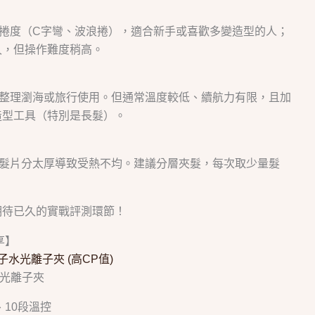
捲度（C字彎、波浪捲），適合新手或喜歡多變造型的人；
久，但操作難度稍高。
、整理瀏海或旅行使用。但通常溫度較低、續航力有限，且加
造型工具（特別是長髮）。
時髮片分太厚導致受熱不均。建議分層夾髮，每次取少量髮
期待已久的實戰評測環節！
享】
子水光離子夾 (高CP值)
、10段溫控