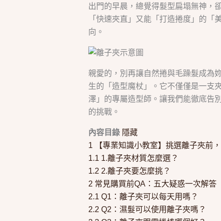
出門的早晨，總覺得髮型扁塌無神，
「快速夾直」又能「打造捲度」的「
向。
親愛的，別再讓自然捲與毛躁髮成為
生的「造型魔杖」。它不僅僅是一支
澤」的專屬造型師。讓我們能徹底告
的挑戰。
內容目錄
隱藏
1
【專業知識小教室】挑選離子夾前，
1.1
1.離子夾材質怎麼選？
1.2
2.離子夾要怎麼挑？
2
常見購買前QA：五大疑惑一次解答
2.1
Q1：離子夾可以每天用嗎？
2.2
Q2：濕髮可以使用離子夾嗎？