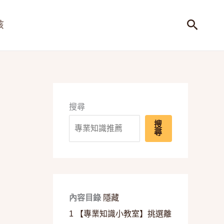
搜
孩
尋
搜尋
搜
尋
內容目錄
隱藏
1
【專業知識小教室】挑選離