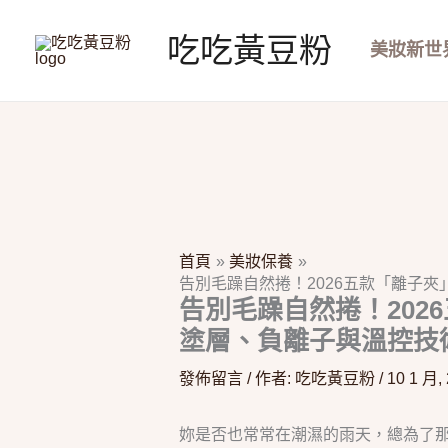
跳
至
吃吃黃豆粉
美妝新世
主
要
內
容
首頁
美妝保養
告別毛躁自然捲！2026五款「離子
告別毛躁自然捲！202
塗層、負離子與溫控技
發佈留言
/ 作者:
吃吃黃豆粉
/
10 1 月,
妳是否也常常在潮濕的雨天，總為了