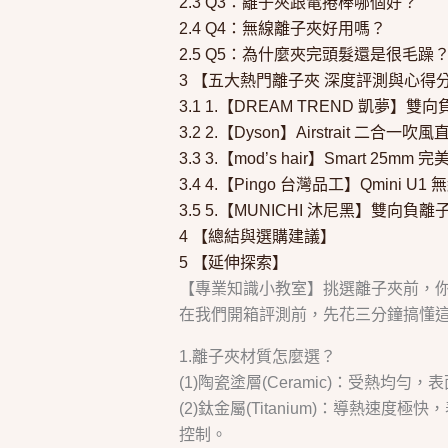
2.3
Q3：離子夾跟電捲棒哪個好？
2.4
Q4：無線離子夾好用嗎？
2.5
Q5：為什麼夾完頭髮還是很毛躁
3
【五大熱門離子夾 深度評測與心得
3.1
1.【DREAM TREND 凱夢】雙
3.2
2.【Dyson】Airstrait 二合一吹
3.3
3.【mod’s hair】Smart 25m
3.4
4.【Pingo 台灣品工】Qmini U
3.5
5.【MUNICHI 沐尼黑】雙向負離
4
【總結與選購建議】
5
【延伸探索】
【專業知識小教室】挑選離子夾前，
在我們開箱評測前，先花三分鐘搞懂
1.離子夾材質怎麼選？
(1)陶瓷塗層(Ceramic)：受熱
(2)鈦金屬(Titanium)：導熱
控制。