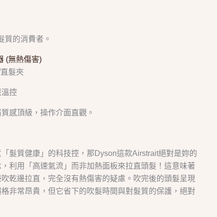
髮質的消費者。
髮器 (無熱傷害)
慧溫控
屬質感頂級，操作介面直觀。
質健康」的科技控，那Dyson這款Airstrait絕對是妳的
念，利用「高速氣流」而非加熱面板來拉直頭髮！這意味著
邊吹乾邊拉直，完全沒有熱傷害的疑慮。吹完後的頭髮呈現
價格非常昂貴，但它省下的吹髮時間與對髮質的保護，絕對