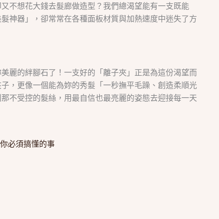
卻又不想花大錢去髮廊做造型？我們總渴望能有一支既能
美髮神器」，卻常常在各種面板材質與加熱速度中迷失了方
妳美麗的絆腳石了！一支好的「離子夾」正是為這份渴望而
夾子，更像一個能為妳的秀髮「一秒撫平毛躁、創造柔順光
別那不受控的髮絲，用最自信也最亮麗的姿態去迎接每一天
你必須搞懂的事