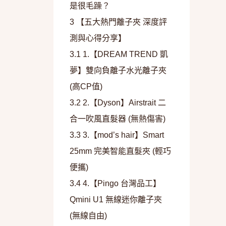
是很毛躁？
3
【五大熱門離子夾 深度評
測與心得分享】
3.1
1.【DREAM TREND 凱
夢】雙向負離子水光離子夾
(高CP值)
3.2
2.【Dyson】Airstrait 二
合一吹風直髮器 (無熱傷害)
3.3
3.【mod’s hair】Smart
25mm 完美智能直髮夾 (輕巧
便攜)
3.4
4.【Pingo 台灣品工】
Qmini U1 無線迷你離子夾
(無線自由)