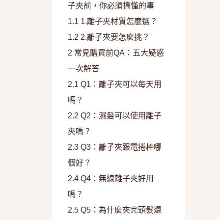
子夾前，你必須搞懂的事
1.1
1.離子夾材質怎麼選？
1.2
2.離子夾要怎麼挑？
2
常見購買前QA：五大疑惑
一次解答
2.1
Q1：離子夾可以每天用
嗎？
2.2
Q2：濕髮可以使用離子
夾嗎？
2.3
Q3：離子夾跟電捲棒哪
個好？
2.4
Q4：無線離子夾好用
嗎？
2.5
Q5：為什麼夾完頭髮還