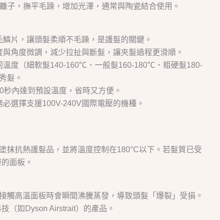
釋放大量負離子，撫平毛躁，增加光澤，通常與陶瓷結合使用。
合毛鱗片，讓頭髮柔順不毛躁，是護髮的關鍵。
厚度與角度微調，減少拉扯與斷髮，讓夾髮過程更滑順。
度（細軟髮140-160℃、一般髮160-180℃、粗硬髮180-
護秀髮。
30秒內達到預設溫度，省時又方便。
必選擇支援100V-240V國際電壓的機種。
塗抹抗熱護髮品，並將溫度控制在180°C以下。若髮質已受
層的面板。
在接觸高溫面板時會瞬間沸騰蒸發，導致頭髮「爆裂」受損。
yson Airstrait）的產品。