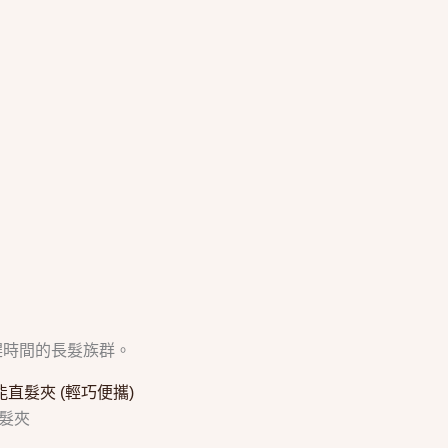
趕時間的長髮族群。
美智能直髮夾 (輕巧便攜)