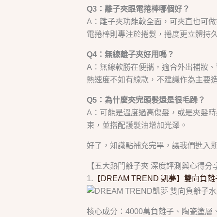
Q3：離子夾跟電捲棒哪個好？
A：離子夾功能較全面，可夾直也可做
電捲棒則專注於捲髮，捲度更立體持
Q4：無線離子夾好用嗎？
A：無線款勝在便攜，適合外出補妝
熱速度不如有線款，不建議作為主要
Q5：為什麼夾完頭髮還是很毛躁？
A：可能是溫度過高傷髮，或是夾髮
束，並搭配護髮油增加光澤。
好了，知識點補充完畢，讓我們進入
【五大熱門離子夾 深度評測與心得分
1.
【DREAM TREND 凱夢】雙向負離
核心成分：4000萬負離子、陶瓷塗層