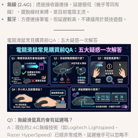
無線 (2.4G)
：透過接收器連接，延遲極低（幾乎等同有
線），擺脫線材束縛，是目前電競主流。
藍牙
：方便連接筆電，但延遲較高，不建議用於競技遊戲。
電競滑鼠常見購買前QA：五大疑惑一次解答
Q1：無線滑鼠真的會有延遲嗎？
A：現在的2.4G無線技術（如Logitech Lightspeed、
Razer HyperSpeed）已經非常成熟，延遲幾乎可以忽略不