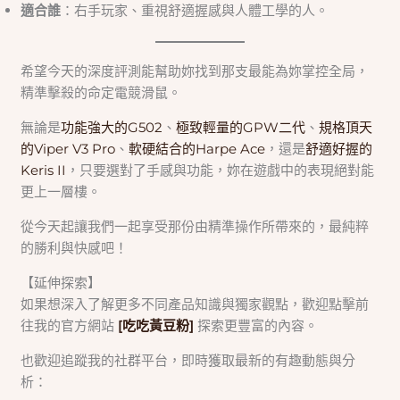
適合誰
：右手玩家、重視舒適握感與人體工學的人。
希望今天的深度評測能幫助妳找到那支最能為妳掌控全局，
精準擊殺的命定電競滑鼠。
無論是
功能強大的G502
、
極致輕量的GPW二代
、
規格頂天
的Viper V3 Pro
、
軟硬結合的Harpe Ace
，還是
舒適好握的
Keris II
，只要選對了手感與功能，妳在遊戲中的表現絕對能
更上一層樓。
從今天起讓我們一起享受那份由精準操作所帶來的，最純粹
的勝利與快感吧！
【延伸探索】
如果想深入了解更多不同產品知識與獨家觀點，歡迎點擊前
往我的官方網站
[吃吃黃豆粉]
探索更豐富的內容。
也歡迎追蹤我的社群平台，即時獲取最新的有趣動態與分
析：