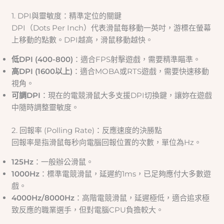
1. DPI與靈敏度：精準定位的關鍵
DPI（Dots Per Inch）代表滑鼠每移動一英吋，游標在螢幕
上移動的點數。DPI越高，滑鼠移動越快。
低DPI (400-800)
：適合FPS射擊遊戲，需要精準瞄準。
高DPI (1600以上)
：適合MOBA或RTS遊戲，需要快速移動
視角。
可調DPI
：現在的電競滑鼠大多支援DPI切換鍵，讓妳在遊戲
中隨時調整靈敏度。
2. 回報率 (Polling Rate)：反應速度的決勝點
回報率是指滑鼠每秒向電腦回報位置的次數，單位為Hz。
125Hz
：一般辦公滑鼠。
1000Hz
：標準電競滑鼠，延遲約1ms，已足夠應付大多數遊
戲。
4000Hz/8000Hz
：高階電競滑鼠，延遲極低，適合追求極
致反應的職業選手，但對電腦CPU負擔較大。