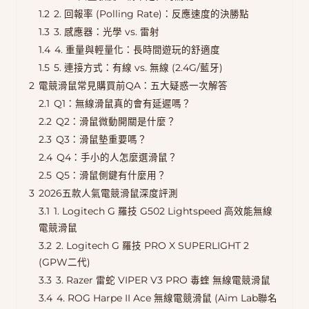
1.2
2. 回報率 (Polling Rate)：反應速度的決勝點
1.3
3. 感應器：光學 vs. 雷射
1.4
4. 重量與輕量化：長時間遊玩的舒適度
1.5
5. 連接方式：有線 vs. 無線 (2.4G/藍牙)
2
電競滑鼠常見購買前QA：五大疑惑一次解答
2.1
Q1：無線滑鼠真的會有延遲嗎？
2.2
Q2：滑鼠微動開關是什麼？
2.3
Q3：滑鼠墊重要嗎？
2.4
Q4：手小的人怎麼選滑鼠？
2.5
Q5：滑鼠側鍵有什麼用？
3
2026五款人氣電競滑鼠深度評測
3.1
1. Logitech G 羅技 G502 Lightspeed 高效能無線
電競滑鼠
3.2
2. Logitech G 羅技 PRO X SUPERLIGHT 2
(GPW二代)
3.3
3. Razer 雷蛇 VIPER V3 PRO 毒蝰 無線電競滑鼠
3.4
4. ROG Harpe II Ace 無線電競滑鼠 (Aim Lab聯名