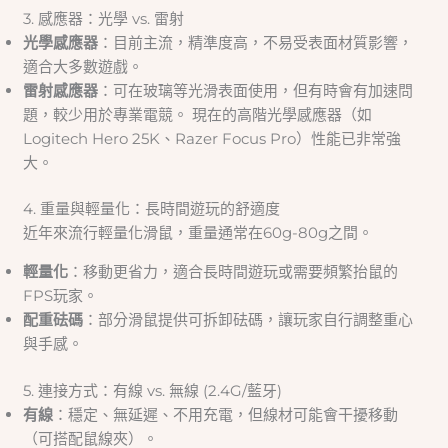
3. 感應器：光學 vs. 雷射
光學感應器
：目前主流，精準度高，不易受表面材質影響，
適合大多數遊戲。
雷射感應器
：可在玻璃等光滑表面使用，但有時會有加速問
題，較少用於專業電競。 現在的高階光學感應器（如
Logitech Hero 25K、Razer Focus Pro）性能已非常強
大。
4. 重量與輕量化：長時間遊玩的舒適度
近年來流行輕量化滑鼠，重量通常在60g-80g之間。
輕量化
：移動更省力，適合長時間遊玩或需要頻繁抬鼠的
FPS玩家。
配重砝碼
：部分滑鼠提供可拆卸砝碼，讓玩家自行調整重心
與手感。
5. 連接方式：有線 vs. 無線 (2.4G/藍牙)
有線
：穩定、無延遲、不用充電，但線材可能會干擾移動
（可搭配鼠線夾）。