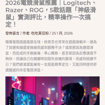
2026電競滑鼠推薦｜Logitech、
Razer、ROG，5款話題「神級滑
鼠」實測評比，精準操作一次搞
定！
發佈留言
/ 作者:
吃吃黃豆粉
/
25 1 月, 2026
隨著電競遊戲風靡全球，妳是否也常常在遊戲激戰中，總為
了該選有線還是無線而感到猶豫不決？或是那因為選錯滑
鼠，而造成的手腕痠痛、準心飄移，甚至是因為反應速度不
夠快，而讓自己在關鍵時刻錯失良機的窘境，而感到困擾不
已？我們總渴望能擁有一支既能精準定位，又能同時提供舒
適握感的命定電競滑鼠。