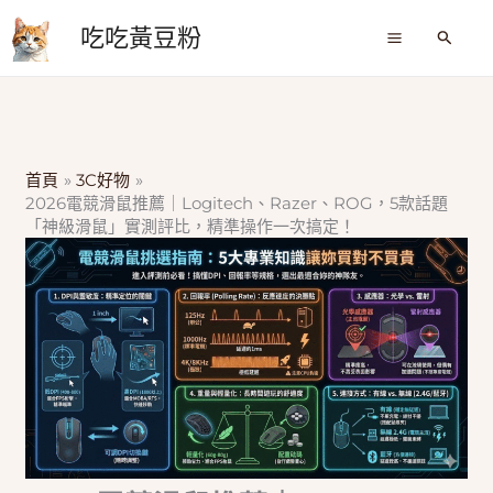
跳
吃吃黃豆粉
至
搜
尋
主
要
內
容
首頁
3C好物
2026電競滑鼠推薦｜Logitech、Razer、ROG，5款話題
「神級滑鼠」實測評比，精準操作一次搞定！