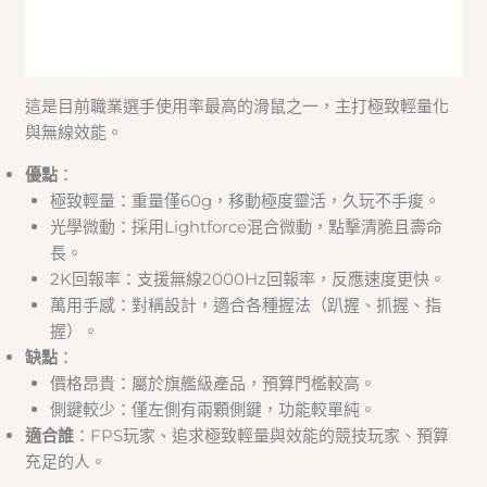
這是目前職業選手使用率最高的滑鼠之一，主打極致輕量化
與無線效能。
優點
：
極致輕量：重量僅60g，移動極度靈活，久玩不手痠。
光學微動：採用Lightforce混合微動，點擊清脆且壽命
長。
2K回報率：支援無線2000Hz回報率，反應速度更快。
萬用手感：對稱設計，適合各種握法（趴握、抓握、指
握）。
缺點
：
價格昂貴：屬於旗艦級產品，預算門檻較高。
側鍵較少：僅左側有兩顆側鍵，功能較單純。
適合誰
：FPS玩家、追求極致輕量與效能的競技玩家、預算
充足的人。