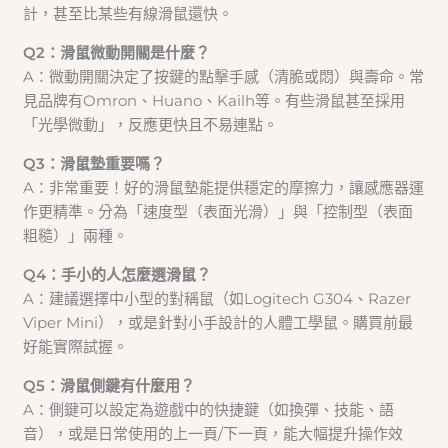
計，甚至比某些有線滑鼠還快。
Q2：滑鼠微動開關是什麼？
A：微動開關決定了按鍵的點擊手感（清脆或悶）與壽命。常
見品牌有Omron、Huano、Kailh等。有些滑鼠甚至採用
「光學微動」，反應更快且不易連點。
Q3：滑鼠墊重要嗎？
A：非常重要！好的滑鼠墊能提供穩定的摩擦力，讓感應器運
作更精準。分為「速度型（表面光滑）」與「控制型（表面
粗糙）」兩種。
Q4：手小的人怎麼選滑鼠？
A：建議選擇中小型的對稱鼠（如Logitech G304、Razer
Viper Mini），或是針對小手設計的人體工學鼠。購買前最
好能實際試握。
Q5：滑鼠側鍵有什麼用？
A：側鍵可以設定為遊戲中的快捷鍵（如換彈、技能、語
音），或是日常使用的上一頁/下一頁，能大幅提升操作效