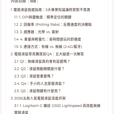
內容目錄
隱藏
1
電競滑鼠挑選指南：5大專業知識讓妳買對不買貴
1.1
1. DPI與靈敏度：精準定位的關鍵
1.2
2. 回報率 (Polling Rate)：反應速度的決勝點
1.3
3. 感應器：光學 vs. 雷射
1.4
4. 重量與輕量化：長時間遊玩的舒適度
1.5
5. 連接方式：有線 vs. 無線 (2.4G/藍牙)
2
電競滑鼠常見購買前QA：五大疑惑一次解答
2.1
Q1：無線滑鼠真的會有延遲嗎？
2.2
Q2：滑鼠微動開關是什麼？
2.3
Q3：滑鼠墊重要嗎？
2.4
Q4：手小的人怎麼選滑鼠？
2.5
Q5：滑鼠側鍵有什麼用？
3
2026五款人氣電競滑鼠深度評測
3.1
1. Logitech G 羅技 G502 Lightspeed 高效能無線
電競滑鼠