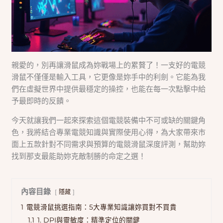
親愛的，別再讓滑鼠成為妳戰場上的累贅了！一支好的電競
滑鼠不僅僅是輸入工具，它更像是妳手中的利劍。它能為我
們在虛擬世界中提供最穩定的操控，也能在每一次點擊中給
予最即時的反饋。
今天就讓我們一起來探索這個電競裝備中不可或缺的關鍵角
色，我將結合專業電競知識與實際使用心得，為大家帶來市
面上五款針對不同需求與預算的電競滑鼠深度評測，幫助妳
找到那支最能助妳克敵制勝的命定之選！
內容目錄
隱藏
1
電競滑鼠挑選指南：5大專業知識讓妳買對不買貴
1.1
1. DPI與靈敏度：精準定位的關鍵