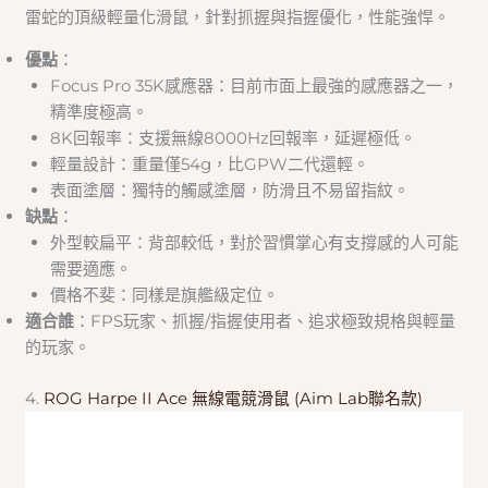
雷蛇的頂級輕量化滑鼠，針對抓握與指握優化，性能強悍。
優點
：
Focus Pro 35K感應器：目前市面上最強的感應器之一，
精準度極高。
8K回報率：支援無線8000Hz回報率，延遲極低。
輕量設計：重量僅54g，比GPW二代還輕。
表面塗層：獨特的觸感塗層，防滑且不易留指紋。
缺點
：
外型較扁平：背部較低，對於習慣掌心有支撐感的人可能
需要適應。
價格不斐：同樣是旗艦級定位。
適合誰
：FPS玩家、抓握/指握使用者、追求極致規格與輕量
的玩家。
4.
ROG Harpe II Ace 無線電競滑鼠 (Aim Lab聯名款)