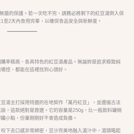
空無菌的保護。若一次吃不完，請務必將剩下的紅豆湯倒入保
1至2天內食用完畢，以確保食品安全與新鮮度。
回購率極高、各具特色的紅豆湯產品。無論妳是追求極致純
咀嚼控，都能在這裡找到心頭好。
紅豆湯主打採用特選的在地契作「萬丹紅豆」，並遵循古法
說，這款絕對是首選。它的容量是250g，比一般飲料罐稍
解饞小點，份量剛剛好不會造成負擔。
，咬下去口感非常綿密，豆沙完美地融入湯汁中，湯頭喝起