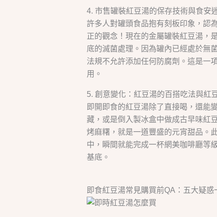
4. 市售罐裝紅豆湯的保存技術與食安
許多人對罐頭食品抱有刻板印象，認
正的觀念！現在的金屬罐裝紅豆湯，
底的滅菌處理。因為罐內已經處於無
法規不允許添加任何防腐劑。這是一
用。
5. 創意變化：紅豆湯的百搭吃法與紅
即開即食的紅豆湯除了直接喝，還能
藏，或是倒入製冰盒中做成古早味紅
烤麻糬，就是一道豐盛的元宵甜品。
中，瞬間就能完成一杯網美咖啡廳等
基底。
即食紅豆湯常見購買前QA：五大疑惑