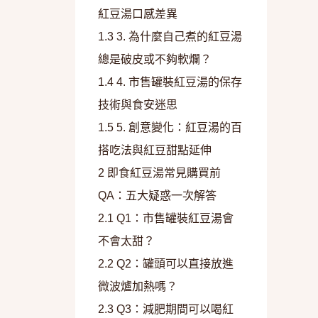
紅豆湯口感差異
1.3
3. 為什麼自己煮的紅豆湯
總是破皮或不夠軟爛？
1.4
4. 市售罐裝紅豆湯的保存
技術與食安迷思
1.5
5. 創意變化：紅豆湯的百
搭吃法與紅豆甜點延伸
2
即食紅豆湯常見購買前
QA：五大疑惑一次解答
2.1
Q1：市售罐裝紅豆湯會
不會太甜？
2.2
Q2：罐頭可以直接放進
微波爐加熱嗎？
2.3
Q3：減肥期間可以喝紅