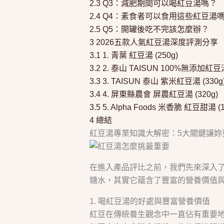
2.3
Q3：減肥期間可以喝紅豆湯嗎？
2.4
Q4：素食者可以食用這些紅豆湯
2.5
Q5：開罐後吃不完該怎麼辦？
3
2026五款人氣紅豆湯深度評測分享
3.1
1. 青葉 紅豆湯 (250g)
3.2
2. 泰山 TAISUN 100%無添加紅豆湯 
3.3
3. TAISUN 泰山 紫米紅豆湯 (330g
3.4
4. 屏東縣農會 屏農紅豆湯 (320g)
3.5
5. Alpha Foods 米香脆 紅豆甜湯 (1
4
總結
紅豆湯專業知識大解密：5大關鍵讓妳
在進入產品評比之前，我們先來深入
糖水，其實它蘊含了豐富的營養價值
1. 喝紅豆湯的好處與豐富營養價值
紅豆在傳統養生觀念中一直佔有重要