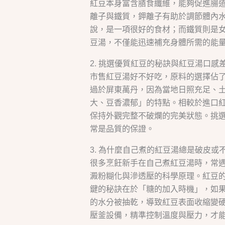
紅豆本身富含膳食纖維，能夠促進腸
離子與鐵質，鉀離子有助於調節體內
說，是一項很好的食材；而鐵質則是
豆湯，不僅能迅速補充身體所需的能
2. 挑選優質紅豆的秘訣與紅豆湯口感
市售紅豆湯好不好吃，原料的選擇佔
過於屏東萬丹，因為當地日照充足、
大、豆香濃郁」的特點。相較於進口
保持外觀完整不破爛的完美狀態。挑
常是品質的保證。
3. 為什麼自己煮的紅豆湯總是破皮或
很多烹飪新手在自己煮紅豆湯時，常
澱粉糊化與滲透壓的科學原理。紅豆
鍵的秘訣在於「糖的加入時機」，如
的水分被抽乾，導致紅豆表面收縮變
壓釜設備，精準控制溫度與壓力，才