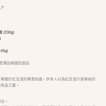
嗎？
(330g)
)
45g)
更懂這碗國民甜品
了解關於紅豆湯的專業知識。許多人以為紅豆湯只是單純的
與食品工藝。
地位。