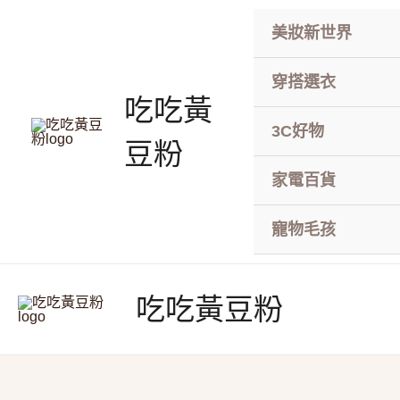
跳
美妝新世界
至
主
要
穿搭選衣
吃吃黃
內
容
3C好物
豆粉
家電百貨
寵物毛孩
吃吃黃豆粉