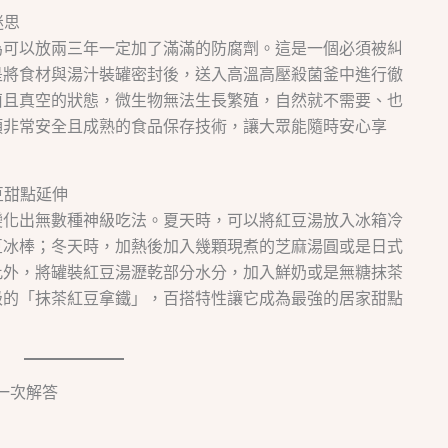
迷思
為可以放兩三年一定加了滿滿的防腐劑。這是一個必須被糾
是將食材與湯汁裝罐密封後，送入高溫高壓殺菌釜中進行徹
菌且真空的狀態，微生物無法生長繁殖，自然就不需要、也
項非常安全且成熟的食品保存技術，讓大眾能隨時安心享
豆甜點延伸
變化出無數種神級吃法。夏天時，可以將紅豆湯放入冰箱冷
豆冰棒；冬天時，加熱後加入幾顆現煮的芝麻湯圓或是日式
此外，將罐裝紅豆湯瀝乾部分水分，加入鮮奶或是無糖抹茶
級的「抹茶紅豆拿鐵」，百搭特性讓它成為最強的居家甜點
一次解答