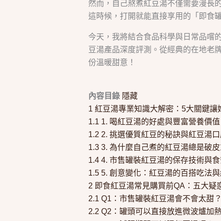
然而，自己熬煮紅豆湯不僅需要漫長
這時候，打開就能直接享用的「即食
今天，我將結合食品科學與日常品嚐
豆湯產品深度評測。從經典的在地老
份溫暖甜意！
內容目錄
隱藏
1
紅豆湯專業知識大解密：5大關鍵讓
1.1
1. 喝紅豆湯的好處與豐富營養價值
1.2
2. 挑選優質紅豆的秘訣與紅豆湯
1.3
3. 為什麼自己煮的紅豆湯總是破
1.4
4. 市售罐裝紅豆湯的保存技術與
1.5
5. 創意變化：紅豆湯的百搭吃法
2
即食紅豆湯常見購買前QA：五大疑
2.1
Q1：市售罐裝紅豆湯會不會太甜
2.2
Q2：罐頭可以直接放進微波爐加