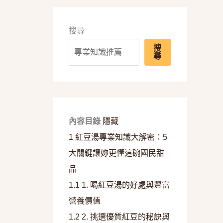
搜尋
搜
尋
內容目錄
隱藏
1
紅豆湯專業知識大解密：5
大關鍵讓妳更懂這碗國民甜
品
1.1
1. 喝紅豆湯的好處與豐富
營養價值
1.2
2. 挑選優質紅豆的秘訣與