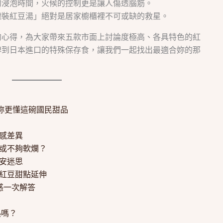
的浸泡時間，火候的控制更是讓人傷透腦筋。
罐裝紅豆湯」絕對是居家櫥櫃裡不可或缺的救星。
的心得，為大家帶來五款市面上討論度極高、各具特色的紅
牌到日本進口的特殊保存食，讓我們一起找出最適合妳的那
妳更懂這碗國民甜品
口感差異
皮或不夠軟爛？
食安迷思
與紅豆甜點延伸
惑一次解答
？
熱嗎？