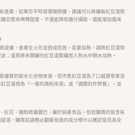
會有差異。如果您平時習慣喝微糖，建議可以將罐裝紅豆湯倒
無糖豆漿來稀釋甜度，不僅能降低糖分攝取，還能增加風味
？
入微波爐，會產生火花並造成危險。若要加熱，請將紅豆湯倒
微波；或是將未開罐的紅豆湯整罐放入熱水中隔水加熱。
身是優質的碳水化合物來源，但市售紅豆湯為了口感通常會添
將紅豆湯視為「一餐的澱粉來源」或「偶爾的作弊餐」，並
水、紅豆、糖和微量鹽巴，屬於純素食品。但若購買的是含有
的甜湯，購買前請務必翻看背面的成分標示以確認是否為全