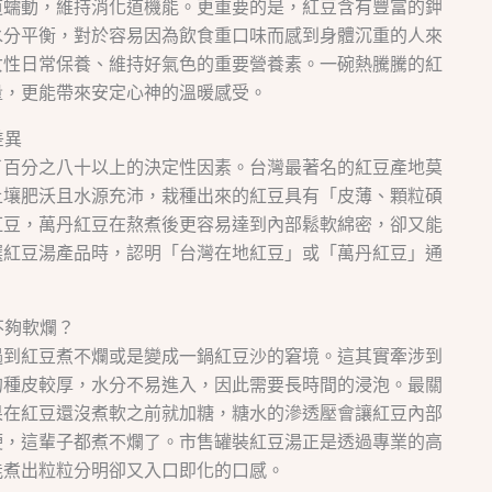
道蠕動，維持消化道機能。更重要的是，紅豆含有豐富的鉀
水分平衡，對於容易因為飲食重口味而感到身體沉重的人來
女性日常保養、維持好氣色的重要營養素。一碗熱騰騰的紅
量，更能帶來安定心神的溫暖感受。
差異
了百分之八十以上的決定性因素。台灣最著名的紅豆產地莫
土壤肥沃且水源充沛，栽種出來的紅豆具有「皮薄、顆粒碩
紅豆，萬丹紅豆在熬煮後更容易達到內部鬆軟綿密，卻又能
選紅豆湯產品時，認明「台灣在地紅豆」或「萬丹紅豆」通
不夠軟爛？
遇到紅豆煮不爛或是變成一鍋紅豆沙的窘境。這其實牽涉到
的種皮較厚，水分不易進入，因此需要長時間的浸泡。最關
果在紅豆還沒煮軟之前就加糖，糖水的滲透壓會讓紅豆內部
硬，這輩子都煮不爛了。市售罐裝紅豆湯正是透過專業的高
能煮出粒粒分明卻又入口即化的口感。