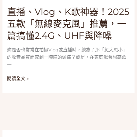
磁
直
直播、Vlog、K歌神器！2025
吸
播、
技
五款「無線麥克風」推薦，一
Vlog、
術
K
篇搞懂2.4G、UHF與降噪
與
歌
5
神
大
妳是否也常常在拍攝Vlog或直播時，總為了那「忽大忽小」
器！
口
的收音品質而感到一陣陣的頭痛？或是，在家庭聚會想高歌
2025
碑
一
五
品
款
牌
閱讀全文 »
「無
實
線
測
麥
克
風」
推
薦，
一