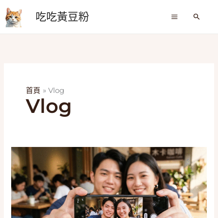
跳
吃吃黃豆粉
至
搜
尋
主
要
內
容
首頁
Vlog
Vlog
手
機
自
拍
顯
示