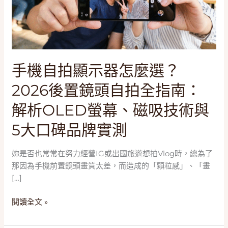
器
怎
麼
選？
2026
後
手機自拍顯示器怎麼選？
置
2026後置鏡頭自拍全指南：
鏡
頭
解析OLED螢幕、磁吸技術與
自
5大口碑品牌實測
拍
全
指
妳是否也常常在努力經營IG或出國旅遊想拍Vlog時，總為了
南：
那因為手機前置鏡頭畫質太差，而造成的「顆粒感」、「畫
解
[…]
析
OLED
閱讀全文 »
螢
幕、