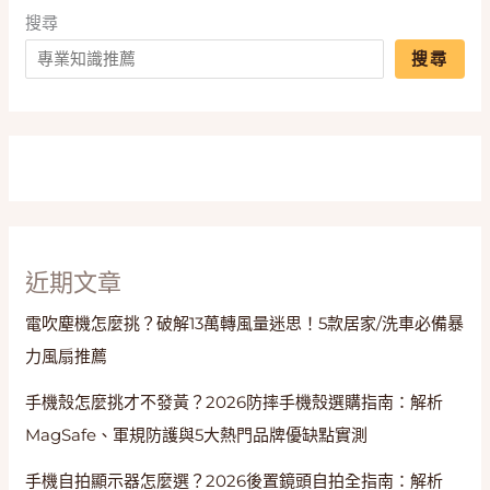
篇
搜尋
搞
搜尋
懂
2.4G、
UHF
與
降
噪
近期文章
電吹塵機怎麼挑？破解13萬轉風量迷思！5款居家/洗車必備暴
力風扇推薦
手機殼怎麼挑才不發黃？2026防摔手機殼選購指南：解析
MagSafe、軍規防護與5大熱門品牌優缺點實測
手機自拍顯示器怎麼選？2026後置鏡頭自拍全指南：解析