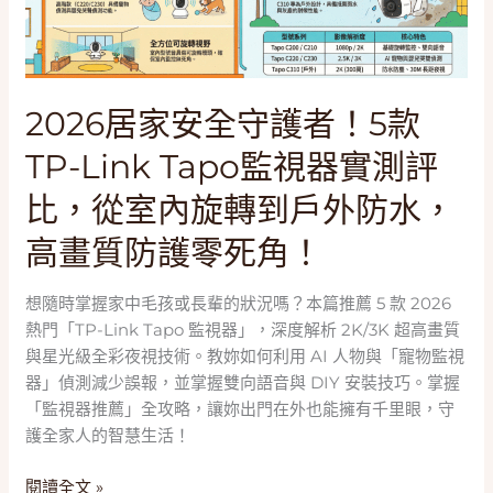
護
者！
5
款
2026居家安全守護者！5款
TP-
Link
TP-Link Tapo監視器實測評
Tapo
監
比，從室內旋轉到戶外防水，
視
高畫質防護零死角！
器
實
測
想隨時掌握家中毛孩或長輩的狀況嗎？本篇推薦 5 款 2026
評
熱門「TP-Link Tapo 監視器」，深度解析 2K/3K 超高畫質
比，
與星光級全彩夜視技術。教妳如何利用 AI 人物與「寵物監視
從
器」偵測減少誤報，並掌握雙向語音與 DIY 安裝技巧。掌握
室
「監視器推薦」全攻略，讓妳出門在外也能擁有千里眼，守
內
護全家人的智慧生活！
旋
轉
閱讀全文 »