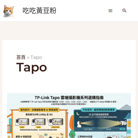
跳
吃吃黃豆粉
至
搜
尋
主
要
內
容
首頁
Tapo
Tapo
2026
居
家
安
全
守