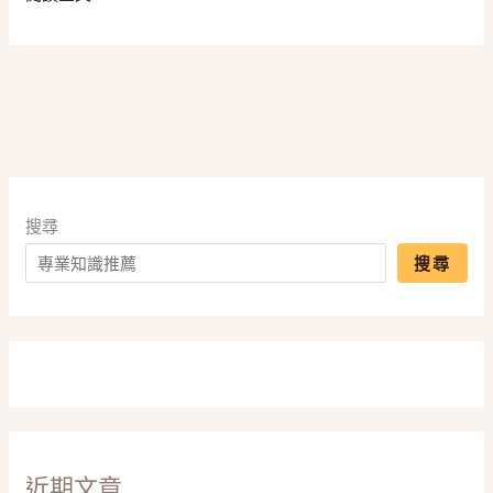
到
戶
外
防
水，
高
畫
質
搜尋
防
護
搜尋
零
死
角！
近期文章