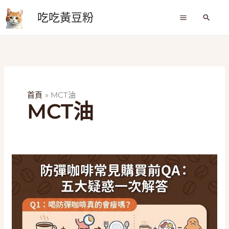
跳
吃吃黃豆粉
至
搜
尋
主
要
內
容
首頁
MCT油
MCT油
2026
減
重
神
隊
友！