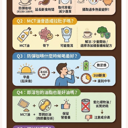
5
款
超
人
氣
「防
彈
咖
啡」
實
測
評
比，
MCT
油、
草
飼
奶
油