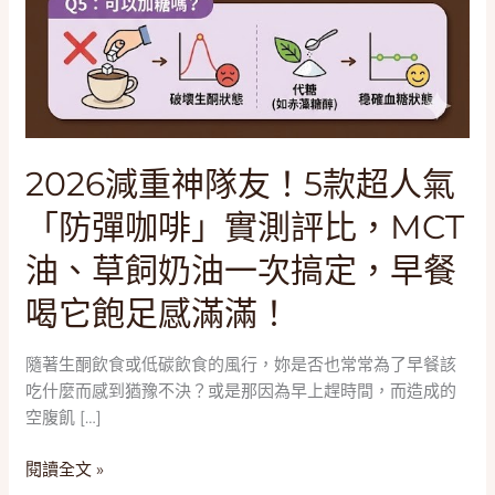
一
次
搞
定，
早
餐
2026減重神隊友！5款超人氣
喝
它
「防彈咖啡」實測評比，MCT
飽
足
油、草飼奶油一次搞定，早餐
感
喝它飽足感滿滿！
滿
滿！
隨著生酮飲食或低碳飲食的風行，妳是否也常常為了早餐該
吃什麼而感到猶豫不決？或是那因為早上趕時間，而造成的
空腹飢 […]
閱讀全文 »