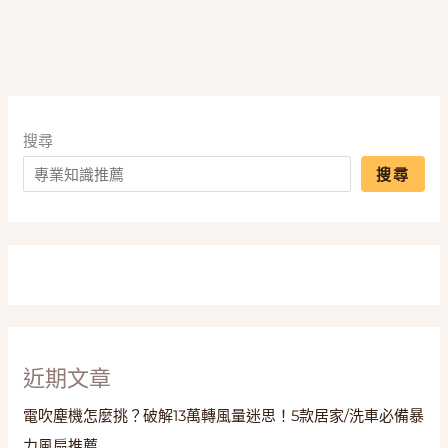
業
風，
打
造
完
美
搜尋
更
搜尋
衣
空
間！
近期文章
電吹塵機怎麼挑？破解13萬轉風量迷思！5款居家/洗車必備暴
力風扇推薦