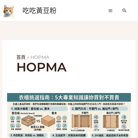
跳
吃吃黃豆粉
至
搜
尋
主
要
內
容
首頁
HOPMA
HOPMA
2026
衣
櫃
收
納
大