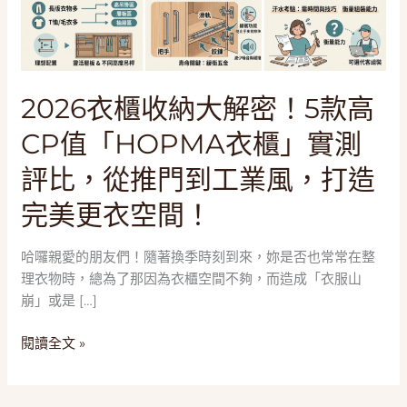
解
密！
5
款
高
2026衣櫃收納大解密！5款高
CP
CP值「HOPMA衣櫃」實測
值
「HOPMA
評比，從推門到工業風，打造
衣
櫃」
完美更衣空間！
實
測
哈囉親愛的朋友們！隨著換季時刻到來，妳是否也常常在整
評
理衣物時，總為了那因為衣櫃空間不夠，而造成「衣服山
比，
崩」或是 […]
從
推
閱讀全文 »
門
到
工