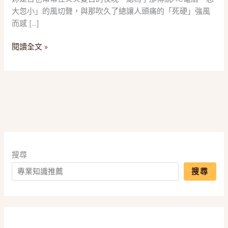
晚！
大忽小」的風切聲，與那吹久了總讓人頭痛的「死硬」強風
2025
而感 […]
五
款
閱讀全文 »
「DC
變
頻
風
扇」
推
薦，
一
篇
搜尋
搞
搜尋
懂
直
流、
循
環