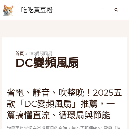
跳
吃吃黃豆粉
至
搜
尋
主
要
內
容
首頁
DC變頻風扇
DC變頻風扇
省
省電、靜音、吹整晚！2025五
電、
款「DC變頻風扇」推薦，一
靜
音、
篇搞懂直流、循環扇與節能
吹
整
妳是否也常常在炎炎夏日的夜晚，總為了那傳統AC電扇「忽