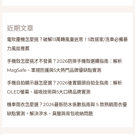
扇
與
節
能
近期文章
電吹塵機怎麼挑？破解13萬轉風量迷思！5款居家/洗車必備暴
力風扇推薦
手機殼怎麼挑才不發黃？2026防摔手機殼選購指南：解析
MagSafe、軍規防護與5大熱門品牌優缺點實測
手機自拍顯示器怎麼選？2026後置鏡頭自拍全指南：解析
OLED螢幕、磁吸技術與5大口碑品牌實測
機車雨衣怎麼選？2026最新防水係數指南與 5 款熱銷雨衣優
缺點實測，解決滲水、臭酸與背包收納問題