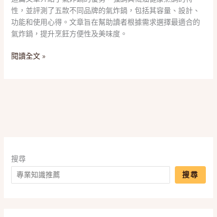
款
性，並評測了五款不同品牌的氣炸鍋，包括其容量、設計、
「神
功能和使用心得。文章旨在幫助讀者根據需求選擇最適合的
級
氣炸鍋，提升烹飪方便性及美味度。
氣
炸
閱讀全文 »
鍋」
推
薦，
一
篇
搞
懂
容
量、
搜尋
功
搜尋
能
與
健
康