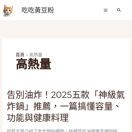
跳
吃吃黃豆粉
至
搜
尋
主
要
內
容
首頁
高熱量
高熱量
告
告別油炸！2025五款「神級氣
別
炸鍋」推薦，一篇搞懂容量、
油
炸！
功能與健康料理
2025
五
這篇文章介紹了氣炸鍋的優勢，強調其低油健康烹調的特