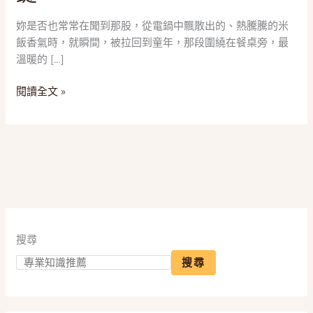
怎
麼
妳是否也常常在聞到那股，從電鍋中飄散出的、熱騰騰的米
選？
飯香氣時，就瞬間，被拉回到童年，那段圍繞在餐桌旁，最
2025
溫暖的 […]
五
款
閱讀全文 »
「不
鏽
鋼
電
鍋」
推
薦，
一
搜尋
篇
搞
搜尋
懂
大
同、