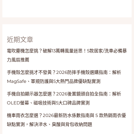
全
不
鏽
鋼
與
近期文章
食
安
電吹塵機怎麼挑？破解13萬轉風量迷思！5款居家/洗車必備暴
關
力風扇推薦
鍵
手機殼怎麼挑才不發黃？2026防摔手機殼選購指南：解析
MagSafe、軍規防護與5大熱門品牌優缺點實測
手機自拍顯示器怎麼選？2026後置鏡頭自拍全指南：解析
OLED螢幕、磁吸技術與5大口碑品牌實測
機車雨衣怎麼選？2026最新防水係數指南與 5 款熱銷雨衣優
缺點實測，解決滲水、臭酸與背包收納問題