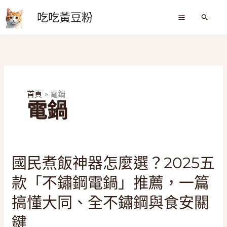
跳
吃吃黃豆粉
至
搜
尋
主
要
內
容
首頁
電鍋
電鍋
國
國民煮飯神器怎麼選？2025五
民
款「不鏽鋼電鍋」推薦，一篇
煮
飯
搞懂大同、全不鏽鋼與食安關
神
鍵
器