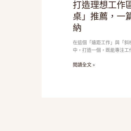
打造理想工作區
打
造
桌」推薦，一
理
納
想
工
作
在這個「遠距工作」與「斜
區！
中，打造一個，既能專注工作
2025
五
閱讀全文 »
款
「書
桌/
電
腦
桌」
推
薦，