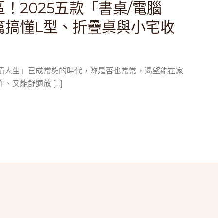
！2025五款「書桌/電腦
篇搞懂L型、折疊桌與小宅收
槓人生」已成常態的時代，妳是否也常常，渴望能在家
、又能舒適放 […]