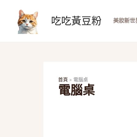
跳
至
吃吃黃豆粉
主
美妝新世
要
內
容
首頁
電腦桌
電腦桌