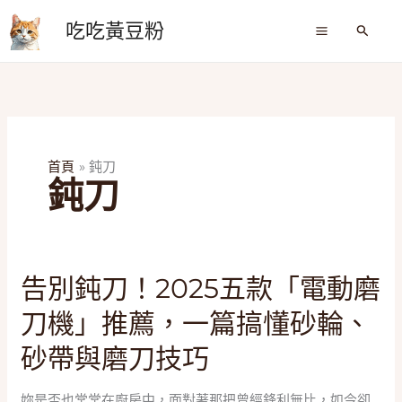
跳
吃吃黃豆粉
至
搜
尋
主
要
內
容
首頁
鈍刀
鈍刀
告
告別鈍刀！2025五款「電動磨
別
刀機」推薦，一篇搞懂砂輪、
鈍
刀！
砂帶與磨刀技巧
2025
五
妳是否也常常在廚房中，面對著那把曾經鋒利無比，如今卻