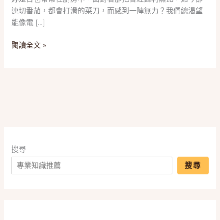
款
連切番茄，都會打滑的菜刀，而感到一陣無力？我們總渴望
「電
能像電 […]
動
磨
閱讀全文 »
刀
機」
推
薦，
一
篇
搞
懂
砂
搜尋
輪、
搜尋
砂
帶
與
磨
刀