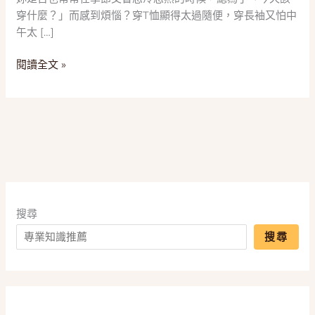
2025
穿什麼？」而感到煩惱？穿T恤顯得太過隨便，穿長袖又怕中
五
午太 […]
款
「針
閱讀全文 »
織
短
袖
上
衣」
推
薦，
一
篇
搜尋
搞
搜尋
懂
V
領、
條
紋