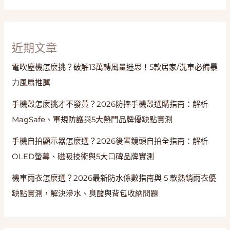
與
顯
瘦
穿
近期文章
搭
電吹塵機怎麼挑？破解13萬轉風量迷思！5款居家/洗車必備暴
力風扇推薦
手機殼怎麼挑才不發黃？2026防摔手機殼選購指南：解析
MagSafe、軍規防護與5大熱門品牌優缺點實測
手機自拍顯示器怎麼選？2026後置鏡頭自拍全指南：解析
OLED螢幕、磁吸技術與5大口碑品牌實測
機車雨衣怎麼選？2026最新防水係數指南與 5 款熱銷雨衣優
缺點實測，解決滲水、臭酸與背包收納問題