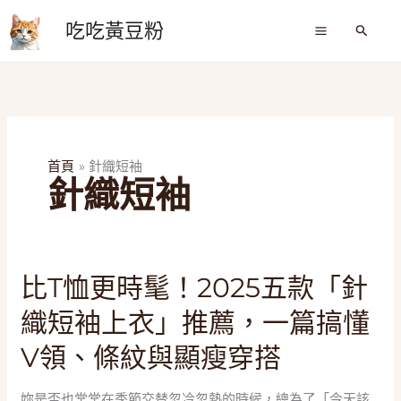
跳
吃吃黃豆粉
至
搜
尋
主
要
內
容
首頁
針織短袖
針織短袖
比
比T恤更時髦！2025五款「針
T
織短袖上衣」推薦，一篇搞懂
恤
更
V領、條紋與顯瘦穿搭
時
髦！
妳是否也常常在季節交替忽冷忽熱的時候，總為了「今天該