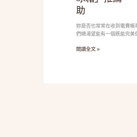
篇
單
助
搞
的
懂
救
妳是否也常常在收到電費帳
日
星！
們總渴望能有一個既能完美
除
2025
濕
五
閱讀全文 »
量、
款
變
「一
頻
級
與
能
HEPA
效
濾
變
網
頻
冰
箱」
推
薦，