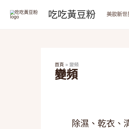
跳
至
吃吃黃豆粉
美妝新世
主
要
內
容
首頁
變頻
變頻
除
除濕、乾衣、清
濕、