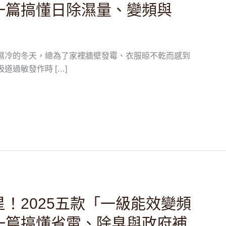
一篇搞懂日除濕量、變頻與
濕冷的冬天，總為了家裡牆壁發霉、衣服晾不乾而感到
道過敏發作時 […]
！2025五款「一級能效變頻
一篇搞懂省電、除臭與政府補