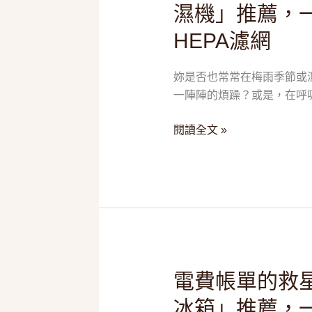
濕機」推薦，
乾
衣、
HEPA濾網
清
淨
妳是否也常常在梅雨季節或
一
一陣陣的煩躁？或是，在呼吸
次
搞
閱讀全文 »
定！
2026
五
款
「除
濕
機」
推
電
電費帳單的救星
薦，
費
冰箱」推薦，
一
帳