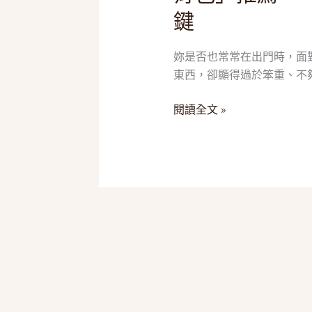
推
鍵
斜
薦，
肩
一
背
篇
妳是否也常常在出門時，面
都
搞
東西，卻顯得過於笨重、不
帥
懂
爆！
閱讀全文 »
機
2025
能、
五
皮
款
革
「質
與
感
穿
斜
搭
背
包」
推
薦，
一