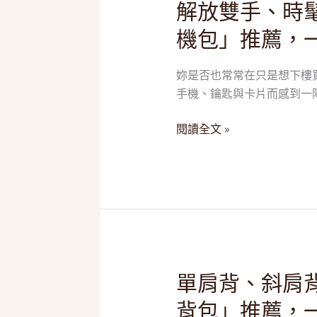
解放雙手、時髦
解
放
機包」推薦，
雙
手、
妳是否也常常在只是想下樓
時
手機、鑰匙與卡片而感到一陣
髦
帶
閱讀全文 »
著
走！
2025
五
款
「斜
背
手
單肩背、斜肩背
單
機
肩
包」
背包」推薦，
背、