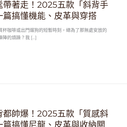
帶著走！2025五款「斜背手
一篇搞懂機能、皮革與穿搭
買杯咖啡或出門遛狗的短暫時刻，總為了那無處安放的
陣的煩躁？我 […]
都帥爆！2025五款「質感斜
一篇搞懂尼龍、皮革與收納關