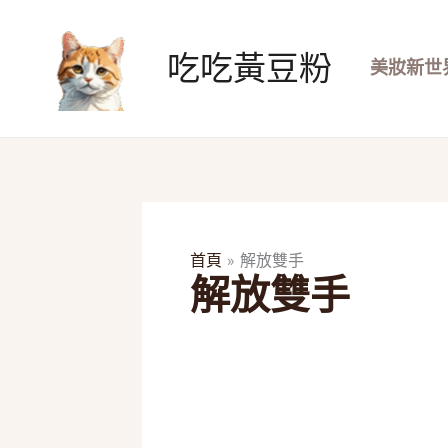
跳
至
吃吃黃豆粉
主
美妝新世
要
內
容
首頁
解放雙手
解放雙手