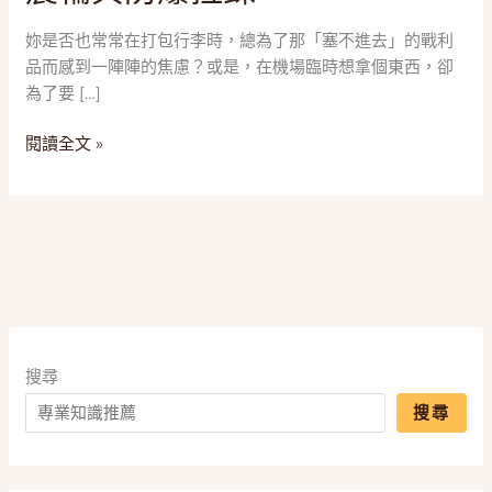
就
走！
妳是否也常常在打包行李時，總為了那「塞不進去」的戰利
2025
品而感到一陣陣的焦慮？或是，在機場臨時想拿個東西，卻
四
為了要 […]
款
「25
閱讀全文 »
吋
以
上
大
容
量
行
李
搜尋
箱」
推
搜尋
薦，
一
篇