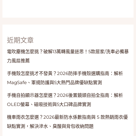
搞
懂
PC
材
質、
近期文章
避
震
電吹塵機怎麼挑？破解13萬轉風量迷思！5款居家/洗車必備暴
輪
力風扇推薦
與
防
手機殼怎麼挑才不發黃？2026防摔手機殼選購指南：解析
爆
MagSafe、軍規防護與5大熱門品牌優缺點實測
拉
鍊
手機自拍顯示器怎麼選？2026後置鏡頭自拍全指南：解析
OLED螢幕、磁吸技術與5大口碑品牌實測
機車雨衣怎麼選？2026最新防水係數指南與 5 款熱銷雨衣優
缺點實測，解決滲水、臭酸與背包收納問題