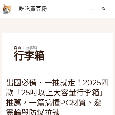
跳
吃吃黃豆粉
至
搜
尋
主
要
內
容
首頁
行李箱
行李箱
出
出國必備、一推就走！2025四
國
款「25吋以上大容量行李箱」
必
備、
推薦，一篇搞懂PC材質、避
一
震輪與防爆拉鍊
推