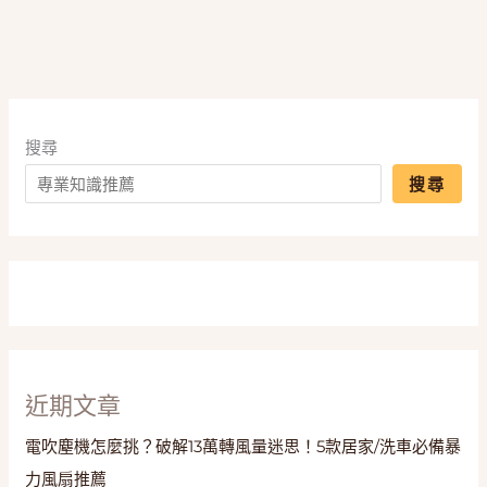
實
測
評
比，
肌
搜尋
肉
放
搜尋
鬆
一
次
搞
定！
近期文章
電吹塵機怎麼挑？破解13萬轉風量迷思！5款居家/洗車必備暴
力風扇推薦