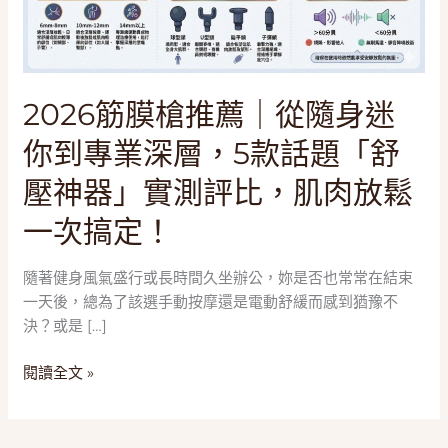
｜
從
隨
身
迷
2026筋膜槍推薦｜從隨身迷
你
你到專業深層，5款話題「舒
到
專
壓神器」實測評比，肌肉放鬆
業
一次搞定！
深
層，
5
隨著健身風氣盛行或長時間久坐辦公，妳是否也常常在結束
款
一天後，總為了該選手動按摩還是電動舒緩而感到猶豫不
話
決？或是 […]
題
「舒
閱讀全文 »
壓
神
器」