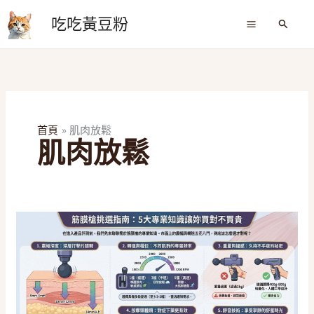
跳
吃吃黃豆粉
至
搜
尋
主
要
內
容
首頁
肌肉放鬆
肌肉放鬆
2026
筋
膜
槍
推
薦