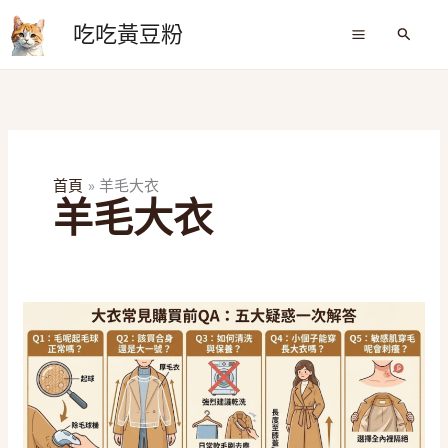
跳
吃吃黃豆粉
至
搜
尋
主
要
內
容
首頁
羊毛大衣
羊毛大衣
2026
秋
冬
穿
搭
指