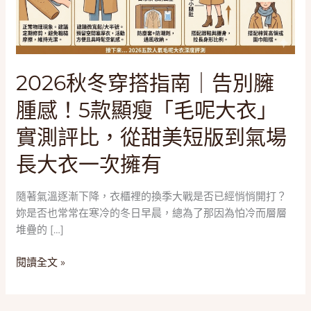
南
｜
告
別
臃
2026秋冬穿搭指南｜告別臃
腫
腫感！5款顯瘦「毛呢大衣」
感！
5
實測評比，從甜美短版到氣場
款
顯
長大衣一次擁有
瘦
「毛
隨著氣溫逐漸下降，衣櫃裡的換季大戰是否已經悄悄開打？
呢
妳是否也常常在寒冷的冬日早晨，總為了那因為怕冷而層層
大
堆疊的 […]
衣」
實
閱讀全文 »
測
評
比，