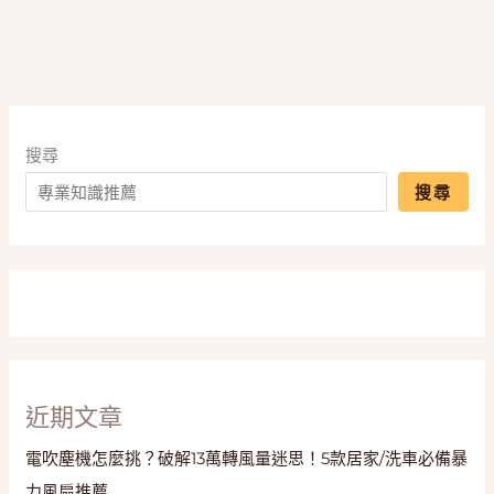
從
甜
美
短
版
到
搜尋
氣
搜尋
場
長
大
衣
一
次
擁
有
近期文章
電吹塵機怎麼挑？破解13萬轉風量迷思！5款居家/洗車必備暴
力風扇推薦