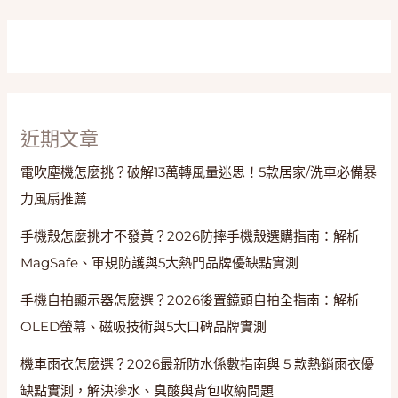
弓
支
撐
與
防
水
近期文章
關
鍵
電吹塵機怎麼挑？破解13萬轉風量迷思！5款居家/洗車必備暴
力風扇推薦
手機殼怎麼挑才不發黃？2026防摔手機殼選購指南：解析
MagSafe、軍規防護與5大熱門品牌優缺點實測
手機自拍顯示器怎麼選？2026後置鏡頭自拍全指南：解析
OLED螢幕、磁吸技術與5大口碑品牌實測
機車雨衣怎麼選？2026最新防水係數指南與 5 款熱銷雨衣優
缺點實測，解決滲水、臭酸與背包收納問題