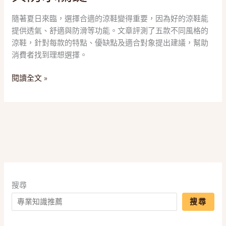
子
大
隨著夏日來臨，選擇合適的涼鞋變得重要，因為好的涼鞋能
解
提供透氣、舒適與防滑等功能。文章評測了五款不同風格的
放！
涼鞋，針對每款的特點、優缺點及適合對象提出建議，幫助
2025
消費者找到理想選擇。
五
款
閱讀全文 »
「涼
鞋/
拖
鞋」
推
薦，
一
篇
搜尋
搞
懂
搜尋
EVA、
足