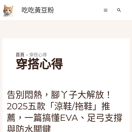
跳
吃吃黃豆粉
至
搜
尋
主
要
內
容
首頁
穿搭心得
穿搭心得
告
告別悶熱，腳丫子大解放！
別
2025五款「涼鞋/拖鞋」推
悶
熱，
薦，一篇搞懂EVA、足弓支撐
腳
與防水關鍵
丫