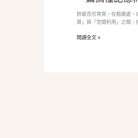
一
救
篇
妳是否也常常，在租屋處、
星！
搞
質」與「空間利用」之間，
2025
懂
五
閱讀全文 »
不
款
挑
「折
鍋、
疊
紅
床
外
墊」
線
推
與
薦，
清
一
潔
篇
搞
懂
記
憶