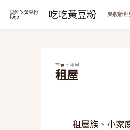
跳
至
吃吃黃豆粉
美妝新世
主
要
內
容
首頁
租屋
租屋
租
租屋族、小家庭
屋