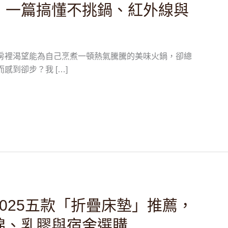
，一篇搞懂不挑鍋、紅外線與
房裡渴望能為自己烹煮一頓熱氣騰騰的美味火鍋，卻總
感到卻步？我 […]
025五款「折疊床墊」推薦，
棉、乳膠與宿舍選購