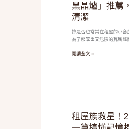
黑晶爐」推薦
族、
小
清潔
家
庭
妳是否也常常在租屋的小套
必
為了那笨重又危險的瓦斯爐而
備！
2025
閱讀全文 »
五
款
「電
陶
爐/
黑
晶
爐」
租
租屋族救星！2
推
屋
一篇搞懂記憶
薦，
族