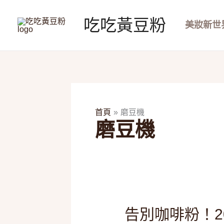
跳
至
吃吃黃豆粉
美妝新世
主
要
內
容
首頁
磨豆機
磨豆機
告
告別咖啡粉！2
別