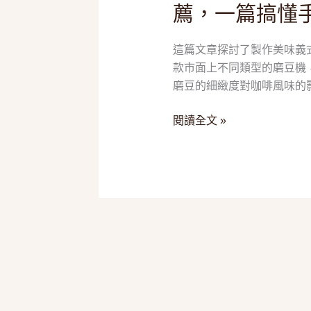
薦，一篇搞懂
咖
啡
這篇文章探討了製作美味義
粉！
款市面上不同類型的磨豆機
2025
磨豆的細緻度對咖啡風味的
五
款
閱讀全文 »
「義
式
磨
豆
機」
推
薦，
一
篇
搞
懂