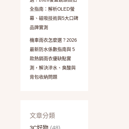
全指南：解析OLED螢
幕、磁吸技術與5大口碑
品牌實測
機車雨衣怎麼選？2026
最新防水係數指南與 5
款熱銷雨衣優缺點實
測，解決滲水、臭酸與
背包收納問題
文章分類
3C好物
(48)