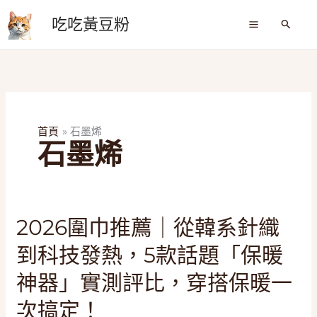
跳
吃吃黃豆粉
至
搜
尋
主
要
內
容
首頁
石墨烯
石墨烯
2026
2026圍巾推薦｜從韓系針織
圍
到科技發熱，5款話題「保暖
巾
推
神器」實測評比，穿搭保暖一
薦
次搞定！
｜