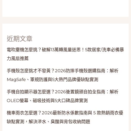
測
評
比，
穿
搭
近期文章
保
暖
電吹塵機怎麼挑？破解13萬轉風量迷思！5款居家/洗車必備暴
一
力風扇推薦
次
搞
手機殼怎麼挑才不發黃？2026防摔手機殼選購指南：解析
定！
MagSafe、軍規防護與5大熱門品牌優缺點實測
手機自拍顯示器怎麼選？2026後置鏡頭自拍全指南：解析
OLED螢幕、磁吸技術與5大口碑品牌實測
機車雨衣怎麼選？2026最新防水係數指南與 5 款熱銷雨衣優
缺點實測，解決滲水、臭酸與背包收納問題