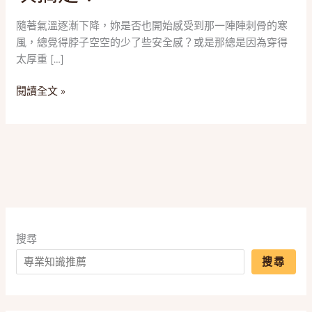
從
韓
隨著氣溫逐漸下降，妳是否也開始感受到那一陣陣刺骨的寒
系
風，總覺得脖子空空的少了些安全感？或是那總是因為穿得
針
太厚重 […]
織
到
閱讀全文 »
科
技
發
熱，
5
款
話
題
搜尋
「保
暖
搜尋
神
器」
實