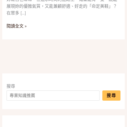
五
展現妳的優雅氣質，又能兼顧舒適、好走的「命定美鞋」？
款
在眾多 […]
「瑪
莉
閱讀全文 »
珍
跟
鞋」
推
薦，
一
篇
搞
懂
搜尋
粗
搜尋
跟、
穿
搭
與
舒