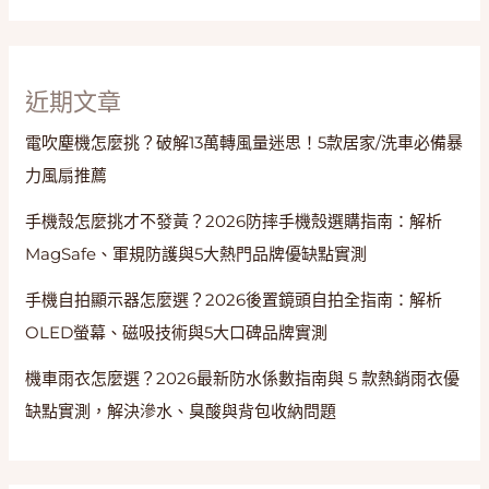
適
關
鍵
近期文章
電吹塵機怎麼挑？破解13萬轉風量迷思！5款居家/洗車必備暴
力風扇推薦
手機殼怎麼挑才不發黃？2026防摔手機殼選購指南：解析
MagSafe、軍規防護與5大熱門品牌優缺點實測
手機自拍顯示器怎麼選？2026後置鏡頭自拍全指南：解析
OLED螢幕、磁吸技術與5大口碑品牌實測
機車雨衣怎麼選？2026最新防水係數指南與 5 款熱銷雨衣優
缺點實測，解決滲水、臭酸與背包收納問題