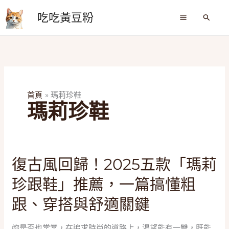
跳
吃吃黃豆粉
至
搜
尋
主
要
內
容
首頁
瑪莉珍鞋
瑪莉珍鞋
復
復古風回歸！2025五款「瑪莉
古
珍跟鞋」推薦，一篇搞懂粗
風
回
跟、穿搭與舒適關鍵
歸！
2025
妳是否也常常，在追求時尚的道路上，渴望能有一雙，既能