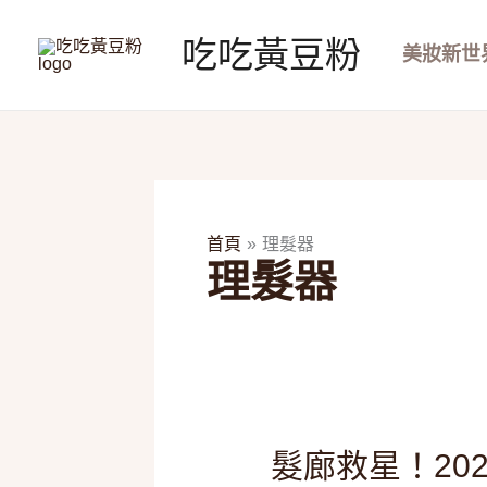
跳
至
吃吃黃豆粉
美妝新世
主
要
內
容
首頁
理髮器
理髮器
髮
髮廊救星！20
廊