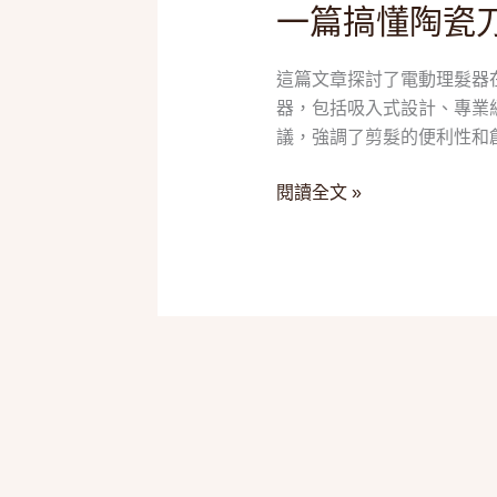
一篇搞懂陶瓷
救
星！
這篇文章探討了電動理髮器
2025
器，包括吸入式設計、專業
五
議，強調了剪髮的便利性和
款
「電
閱讀全文 »
動
理
髮
器」
推
薦，
一
篇
搞
懂
陶