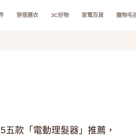
界
穿搭選衣
3C好物
家電百貨
寵物毛
25五款「電動理髮器」推薦，