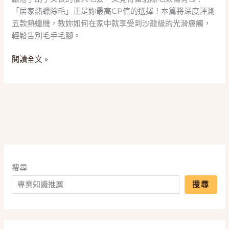
2025
「居家熱蠟除毛」正是妳最高CP值的選擇！本篇將深度評測
五
五款熱蠟機，教妳如何在家中就享受到沙龍級的光滑膚觸，
款
輕鬆告別毛手毛腳。
「熱
蠟
閱讀全文 »
除
毛
機」
推
薦，
一
篇
搞
懂
搜尋
硬
搜尋
蠟、
軟
蠟
與