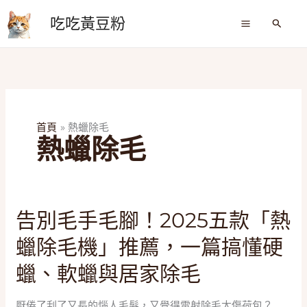
跳
吃吃黃豆粉
至
搜
尋
主
要
內
容
首頁
熱蠟除毛
熱蠟除毛
告
告別毛手毛腳！2025五款「熱
別
蠟除毛機」推薦，一篇搞懂硬
毛
手
蠟、軟蠟與居家除毛
毛
腳！
厭倦了刮了又長的惱人毛髮，又覺得雷射除毛太傷荷包？