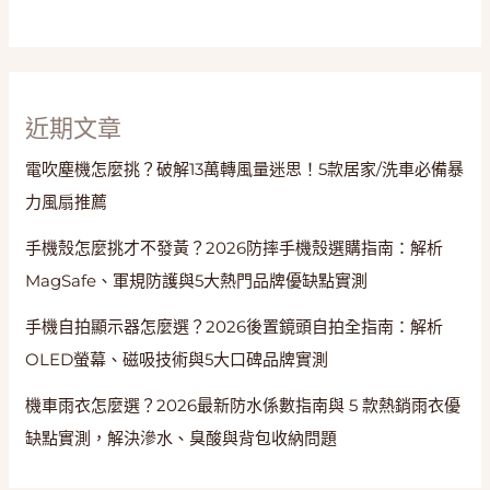
居
家
除
毛
近期文章
電吹塵機怎麼挑？破解13萬轉風量迷思！5款居家/洗車必備暴
力風扇推薦
手機殼怎麼挑才不發黃？2026防摔手機殼選購指南：解析
MagSafe、軍規防護與5大熱門品牌優缺點實測
手機自拍顯示器怎麼選？2026後置鏡頭自拍全指南：解析
OLED螢幕、磁吸技術與5大口碑品牌實測
機車雨衣怎麼選？2026最新防水係數指南與 5 款熱銷雨衣優
缺點實測，解決滲水、臭酸與背包收納問題