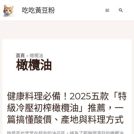
跳
吃吃黃豆粉
至
搜
尋
主
要
內
容
首頁
橄欖油
橄欖油
健
健康料理必備！2025五款「特
康
級冷壓初榨橄欖油」推薦，一
料
理
篇搞懂酸價、產地與料理方式
必
備！
妳是否也常常在超市的油品區，總為了那琳瑯滿目的橄欖油