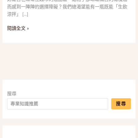
2025
而感到一陣陣的選擇障礙？我們總渴望能有一瓶既能「生飲
五
涼拌」 […]
款
「特
閱讀全文 »
級
冷
壓
初
榨
橄
欖
油」
推
搜尋
薦，
搜尋
一
篇
搞
懂
酸