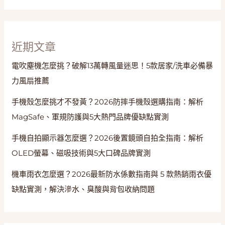
價、
產
地
與
近期文章
料
電吹塵機怎麼挑？破解13萬轉風量迷思！5款居家/洗車必備暴
理
方
力風扇推薦
式
手機殼怎麼挑才不發黃？2026防摔手機殼選購指南：解析
MagSafe、軍規防護與5大熱門品牌優缺點實測
手機自拍顯示器怎麼選？2026後置鏡頭自拍全指南：解析
OLED螢幕、磁吸技術與5大口碑品牌實測
機車雨衣怎麼選？2026最新防水係數指南與 5 款熱銷雨衣優
缺點實測，解決滲水、臭酸與背包收納問題