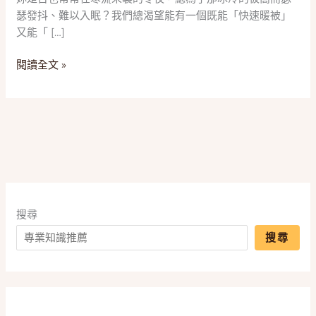
毯」！
瑟發抖、難以入眠？我們總渴望能有一個既能「快速暖被」
2025
又能「 […]
五
款
閱讀全文 »
「恆
溫
電
毯」
推
薦，
一
篇
搞
搜尋
懂
搜尋
分
區
控
溫、
材