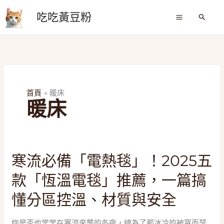
跳
吃吃黃豆粉
至
搜
尋
主
要
內
容
首頁
暖床
暖床
寒
寒流必備「電熱毯」！2025五
流
款「恆溫電毯」推薦，一篇搞
必
備
懂分區控溫、材質與安全
「電
熱
妳是否也常常在寒流來襲的冬夜，總為了那冰冷的被窩而瑟