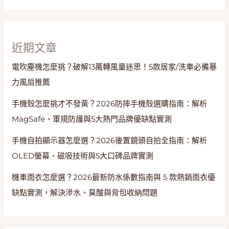
質
與
安
全
近期文章
電吹塵機怎麼挑？破解13萬轉風量迷思！5款居家/洗車必備暴
力風扇推薦
手機殼怎麼挑才不發黃？2026防摔手機殼選購指南：解析
MagSafe、軍規防護與5大熱門品牌優缺點實測
手機自拍顯示器怎麼選？2026後置鏡頭自拍全指南：解析
OLED螢幕、磁吸技術與5大口碑品牌實測
機車雨衣怎麼選？2026最新防水係數指南與 5 款熱銷雨衣優
缺點實測，解決滲水、臭酸與背包收納問題