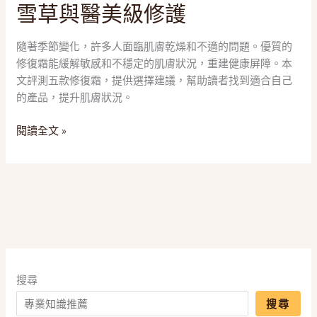
的
雪草與醫美級修護
篇
救
搞
星！
懂
隨著季節變化，許多人面臨肌膚乾燥和不適的問題。優質的
2025
保
修復霜能緩解敏感和不穩定的肌膚狀況，重建健康屏障。本
五
濕
文評測五款修復霜，提供選擇建議，幫助讀者找到適合自己
款
修
的產品，提升肌膚狀況。
「修
護、
復
閱讀全文 »
舒
霜」
緩
推
乾
薦，
癢
一
與
篇
肌
搞
膚
懂
屏
B5、
障
積
搜尋
雪
搜尋
草