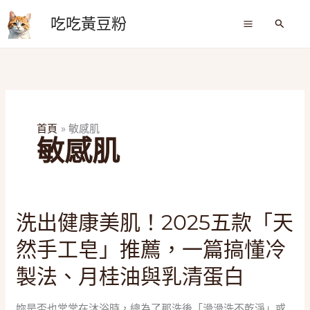
跳
吃吃黃豆粉
至
搜
尋
主
要
內
容
首頁
敏感肌
敏感肌
洗
洗出健康美肌！2025五款「天
出
然手工皂」推薦，一篇搞懂冷
健
康
製法、月桂油與乳清蛋白
美
肌！
妳是否也常常在沐浴時，總為了那洗後「滑滑洗不乾淨」或