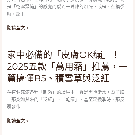
2025
是「乾澀緊繃」的感覺而感到一陣陣的煩躁？或是，在換季
五
時，總 […]
款
「天
閱讀全文 »
然
手
工
家
家中必備的「皮膚OK繃」！
皂」
中
推
2025五款「萬用霜」推薦，一
必
薦，
備
一
篇搞懂B5、積雪草與泛紅
的
篇
「皮
搞
在這個充滿各種「刺激」的環境中，妳是否也常常，為了臉
膚
懂
上那突如其來的「泛紅」、「乾癢」、甚至是換季時，那反
OK
冷
覆發作
繃」！
製
2025
法、
閱讀全文 »
五
月
款
桂