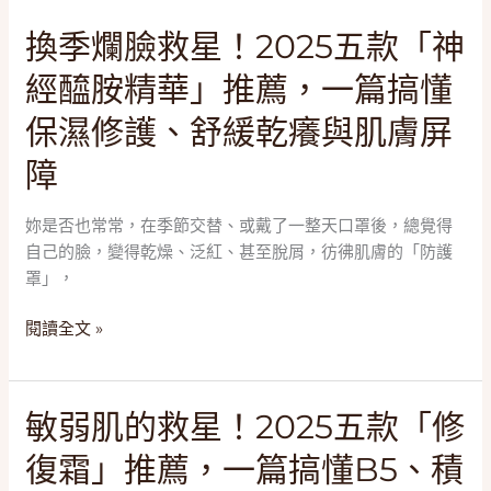
「萬
油
換
換季爛臉救星！2025五款「神
用
與
季
霜」
乳
經醯胺精華」推薦，一篇搞懂
爛
推
清
臉
薦，
保濕修護、舒緩乾癢與肌膚屏
蛋
救
一
白
障
星！
篇
2025
搞
五
懂
妳是否也常常，在季節交替、或戴了一整天口罩後，總覺得
款
B5、
自己的臉，變得乾燥、泛紅、甚至脫屑，彷彿肌膚的「防護
「神
積
罩」，
經
雪
醯
閱讀全文 »
草
胺
與
精
泛
華」
紅
敏
敏弱肌的救星！2025五款「修
推
弱
薦，
復霜」推薦，一篇搞懂B5、積
肌
一