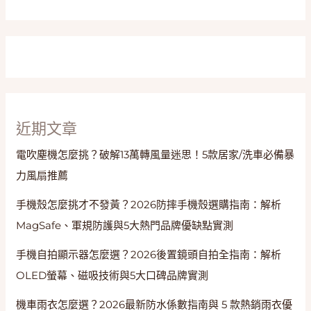
與
醫
美
級
修
護
近期文章
電吹塵機怎麼挑？破解13萬轉風量迷思！5款居家/洗車必備暴
力風扇推薦
手機殼怎麼挑才不發黃？2026防摔手機殼選購指南：解析
MagSafe、軍規防護與5大熱門品牌優缺點實測
手機自拍顯示器怎麼選？2026後置鏡頭自拍全指南：解析
OLED螢幕、磁吸技術與5大口碑品牌實測
機車雨衣怎麼選？2026最新防水係數指南與 5 款熱銷雨衣優