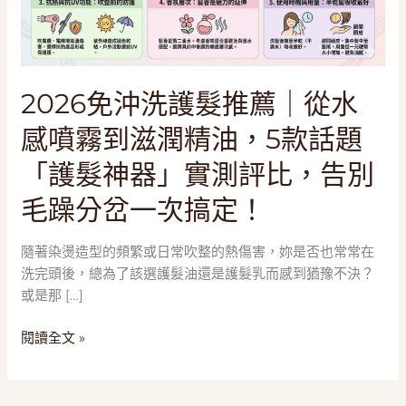
推
薦
｜
從
水
2026免沖洗護髮推薦｜從水
感
感噴霧到滋潤精油，5款話題
噴
霧
「護髮神器」實測評比，告別
到
毛躁分岔一次搞定！
滋
潤
精
隨著染燙造型的頻繁或日常吹整的熱傷害，妳是否也常常在
油，
洗完頭後，總為了該選護髮油還是護髮乳而感到猶豫不決？
5
或是那 […]
款
話
閱讀全文 »
題
「護
髮