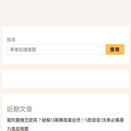
神
器」
實
測
評
搜尋
比，
告
搜尋
別
毛
躁
分
岔
一
次
搞
近期文章
定！
電吹塵機怎麼挑？破解13萬轉風量迷思！5款居家/洗車必備暴
力風扇推薦