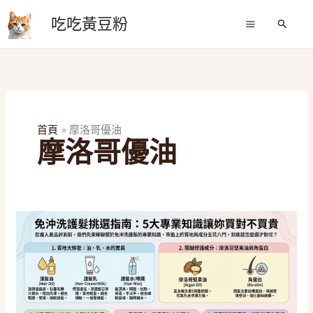
跳
吃吃黃豆粉
至
搜
尋
主
要
內
容
首頁
摩洛哥優油
摩洛哥優油
2026
免
沖
洗
護
髮