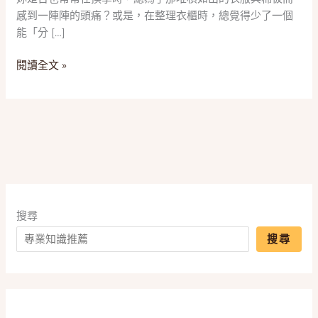
潰！
感到一陣陣的頭痛？或是，在整理衣櫃時，總覺得少了一個
2025
能「分 […]
五
款
閱讀全文 »
「衣
物
收
納
籃」
推
薦，
一
篇
搜尋
搞
搜尋
懂
材
質、
尺
寸