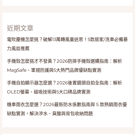
與
防
塵
近期文章
電吹塵機怎麼挑？破解13萬轉風量迷思！5款居家/洗車必備暴
力風扇推薦
手機殼怎麼挑才不發黃？2026防摔手機殼選購指南：解析
MagSafe、軍規防護與5大熱門品牌優缺點實測
手機自拍顯示器怎麼選？2026後置鏡頭自拍全指南：解析
OLED螢幕、磁吸技術與5大口碑品牌實測
機車雨衣怎麼選？2026最新防水係數指南與 5 款熱銷雨衣優
缺點實測，解決滲水、臭酸與背包收納問題