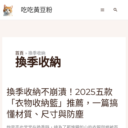
跳
吃吃黃豆粉
至
搜
尋
主
要
內
容
首頁
換季收納
換季收納
換
換季收納不崩潰！2025五款
季
「衣物收納籃」推薦，一篇搞
收
納
懂材質、尺寸與防塵
不
崩
妳是否也常常在換季時，總為了那堆積如山的衣服與棉被而