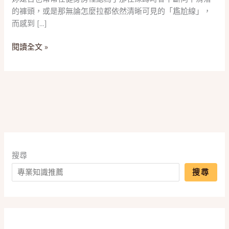
尷
的褲頭，或是那無論怎麼拉都依然清晰可見的「尷尬線」，
尬
而感到 […]
線！
2025
閱讀全文 »
五
款
「高
腰
運
動
褲」
推
薦，
搜尋
一
搜尋
篇
搞
懂
萊
卡、