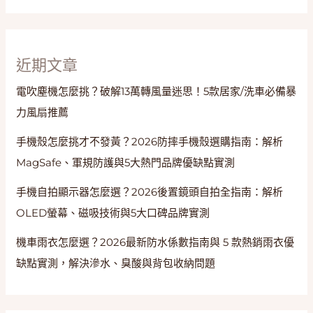
裸
感
與
蜜
近期文章
桃
電吹塵機怎麼挑？破解13萬轉風量迷思！5款居家/洗車必備暴
臀
力風扇推薦
手機殼怎麼挑才不發黃？2026防摔手機殼選購指南：解析
MagSafe、軍規防護與5大熱門品牌優缺點實測
手機自拍顯示器怎麼選？2026後置鏡頭自拍全指南：解析
OLED螢幕、磁吸技術與5大口碑品牌實測
機車雨衣怎麼選？2026最新防水係數指南與 5 款熱銷雨衣優
缺點實測，解決滲水、臭酸與背包收納問題