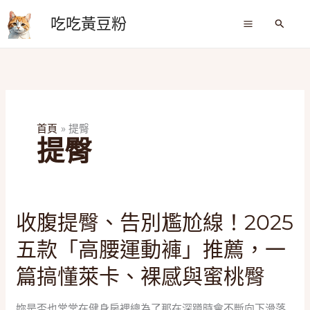
跳
吃吃黃豆粉
至
搜
尋
主
要
內
容
首頁
提臀
提臀
收
收腹提臀、告別尷尬線！2025
腹
五款「高腰運動褲」推薦，一
提
臀、
篇搞懂萊卡、裸感與蜜桃臀
告
別
妳是否也常常在健身房裡總為了那在深蹲時會不斷向下滑落