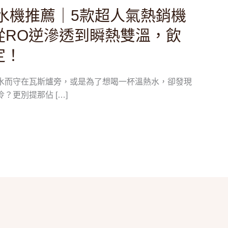
飲水機推薦｜5款超人氣熱銷機
從RO逆滲透到瞬熱雙溫，飲
定！
水而守在瓦斯爐旁，或是為了想喝一杯溫熱水，卻發現
？更別提那佔 […]