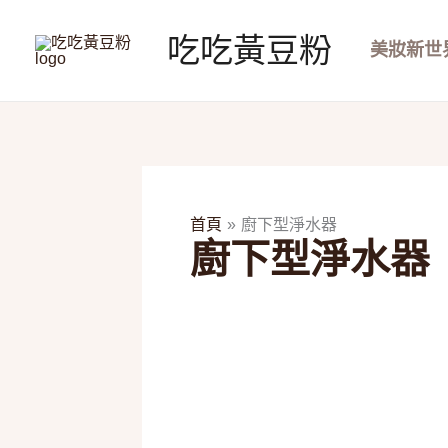
跳
至
吃吃黃豆粉
美妝新世
主
要
內
容
首頁
廚下型淨水器
廚下型淨水器
2026
廚