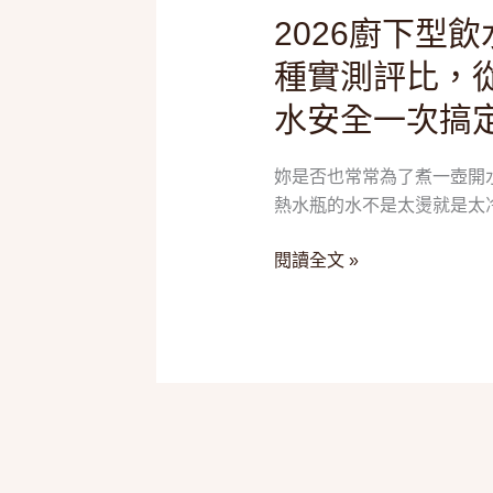
2026廚下型
下
型
種實測評比，
飲
水安全一次搞
水
機
推
妳是否也常常為了煮一壺開
薦
熱水瓶的水不是太燙就是太冷
｜
5
閱讀全文 »
款
超
人
氣
熱
銷
機
種