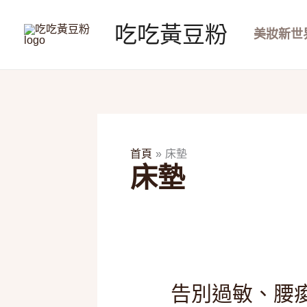
跳
至
吃吃黃豆粉
美妝新世
主
要
內
容
首頁
床墊
床墊
告
告別過敏、腰痠
別