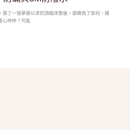
，買了一張夢寐以求的頂級床墊後，卻總為了如何，維
憂心忡忡？可能