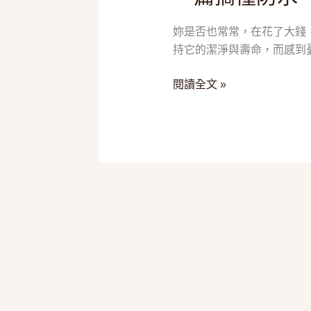
一
墊
篇
妳是否也常常，在花了大錢
毀
搞
持它的潔淨與壽命，而感到
了！
懂
2025
閱讀全文 »
獨
五
立
款
筒、
「保
防
潔
蟎
墊」
與
推
一
薦，
夜
一
好
篇
眠
搞
懂
防
水、