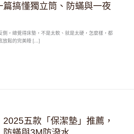
一篇搞懂獨立筒、防蟎與一夜
反側，總覺得床墊，不是太軟、就是太硬，怎麼樣，都
放鬆的完美睡 […]
2025五款「保潔墊」推薦，
、防蟎與3M防潑水