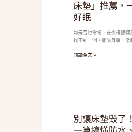
床墊」推薦，
過
敏、
好眠
腰
痠
妳是否也常常，在夜裡輾轉
背
找不到一個，能讓身體，徹底
痛！
2025
閱讀全文 »
五
款
「天
然
乳
膠
床
墊」
別
別讓床墊毀了！
推
讓
一篇搞懂防水
薦，
床