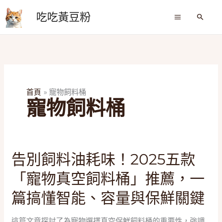
跳
吃吃黃豆粉
至
搜
尋
主
要
內
容
首頁
寵物飼料桶
寵物飼料桶
告
告別飼料油耗味！2025五款
別
「寵物真空飼料桶」推薦，一
飼
料
篇搞懂智能、容量與保鮮關鍵
油
耗
這篇文章探討了為寵物選擇真空保鮮飼料桶的重要性，強調