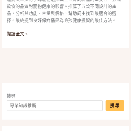
味！
飲食的品質對寵物健康的影響。推薦了五款不同設計的產
2025
品，分析其功能、容量與價格，幫助飼主找到最適合的選
五
擇。最終提到良好保鮮桶是為毛孩健康投資的最佳方法。
款
「寵
閱讀全文 »
物
真
空
飼
料
桶」
推
薦，
一
搜尋
篇
搜尋
搞
懂
智
能、