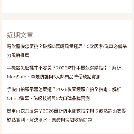
容
量
與
保
鮮
近期文章
關
電吹塵機怎麼挑？破解13萬轉風量迷思！5款居家/洗車必備暴
鍵
力風扇推薦
手機殼怎麼挑才不發黃？2026防摔手機殼選購指南：解析
MagSafe、軍規防護與5大熱門品牌優缺點實測
手機自拍顯示器怎麼選？2026後置鏡頭自拍全指南：解析
OLED螢幕、磁吸技術與5大口碑品牌實測
機車雨衣怎麼選？2026最新防水係數指南與 5 款熱銷雨衣優
缺點實測，解決滲水、臭酸與背包收納問題