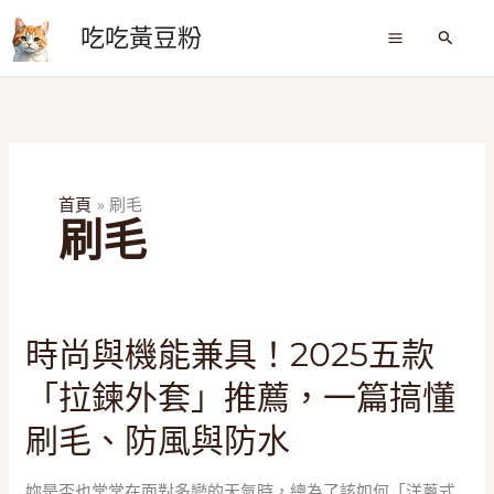
跳
吃吃黃豆粉
至
搜
尋
主
要
內
容
首頁
刷毛
刷毛
時
時尚與機能兼具！2025五款
尚
「拉鍊外套」推薦，一篇搞懂
與
機
刷毛、防風與防水
能
兼
妳是否也常常在面對多變的天氣時，總為了該如何「洋蔥式