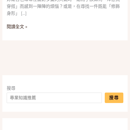
具！
穿搭」而感到一陣陣的煩惱？或是，在尋找一件既能「修飾
2025
身形」 […]
五
款
閱讀全文 »
「拉
鍊
外
套」
推
薦，
一
篇
搞
搜尋
懂
搜尋
刷
毛、
防
風
與