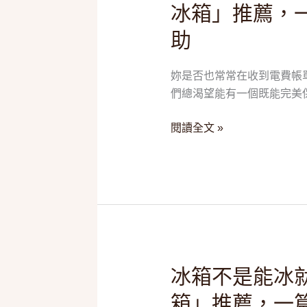
冰箱」推薦，
帳
單
助
的
救
妳是否也常常在收到電費帳
星！
們總渴望能有一個既能完美保
2025
五
閱讀全文 »
款
「一
級
能
效
變
頻
冰
冰
冰箱不是能冰就
箱」
箱
箱」推薦，一
推
不