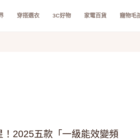
界
穿搭選衣
3C好物
家電百貨
寵物毛
！2025五款「一級能效變頻