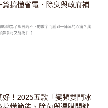
一篇搞懂省電、除臭與政府補
單時總為了那居高不下的數字而感到一陣陣的心痛？我
鮮食材又能為 […]
好！2025五款「變頻雙門冰
篇搞懂節能、除菌與選購關鍵