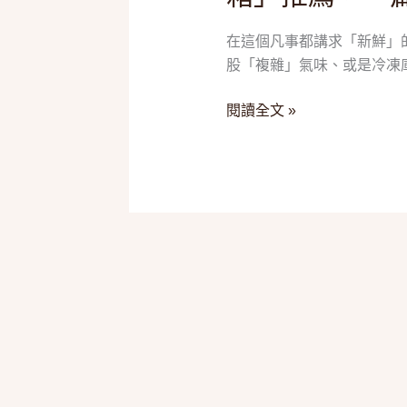
薦，
是
一
在這個凡事都講求「新鮮」
能
篇
股「複雜」氣味、或是冷凍
冰
搞
就
閱讀全文 »
懂
好！
省
2025
電、
五
除
款
臭
「變
與
頻
政
雙
府
門
補
冰
助
箱」
推
薦，
一