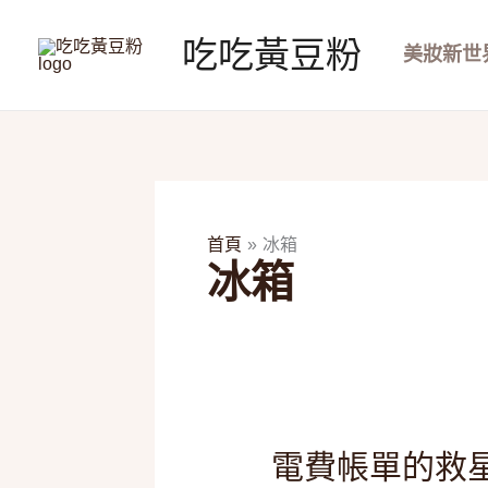
跳
至
吃吃黃豆粉
美妝新世
主
要
內
容
首頁
冰箱
冰箱
電
電費帳單的救星
費