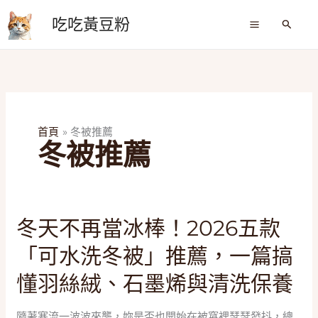
跳
吃吃黃豆粉
至
搜
尋
主
要
內
容
首頁
冬被推薦
冬被推薦
冬
冬天不再當冰棒！2026五款
天
「可水洗冬被」推薦，一篇搞
不
再
懂羽絲絨、石墨烯與清洗保養
當
冰
​隨著寒流一波波來襲，妳是否也開始在被窩裡瑟瑟發抖，總