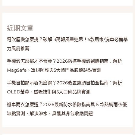
墨
烯
與
清
近期文章
洗
電吹塵機怎麼挑？破解13萬轉風量迷思！5款居家/洗車必備暴
保
養
力風扇推薦
手機殼怎麼挑才不發黃？2026防摔手機殼選購指南：解析
MagSafe、軍規防護與5大熱門品牌優缺點實測
手機自拍顯示器怎麼選？2026後置鏡頭自拍全指南：解析
OLED螢幕、磁吸技術與5大口碑品牌實測
機車雨衣怎麼選？2026最新防水係數指南與 5 款熱銷雨衣優
缺點實測，解決滲水、臭酸與背包收納問題