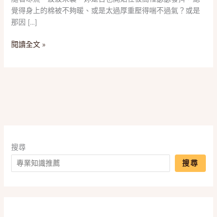
棒！
覺得身上的棉被不夠暖、或是太過厚重壓得喘不過氣？或是
2026
那因 […]
五
款
閱讀全文 »
「可
水
洗
冬
被」
推
薦，
一
篇
搜尋
搞
搜尋
懂
羽
絲
絨、
石