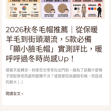
薦
｜
從
保
暖
2026秋冬毛帽推薦｜從保暖
羊
羊毛到街頭潮流，5款必備
毛
到
「顯小臉毛帽」實測評比，暖
街
頭
呼呼過冬時尚感Up！
潮
流，
隨著天氣轉涼，妳是否也常常在出門前，總為了該戴什麼帽
5
子搭配穿搭而感到猶豫不決？或是那因為選錯毛帽，而造成
款
的臉大 […]
必
備
閱讀全文 »
「顯
小
臉