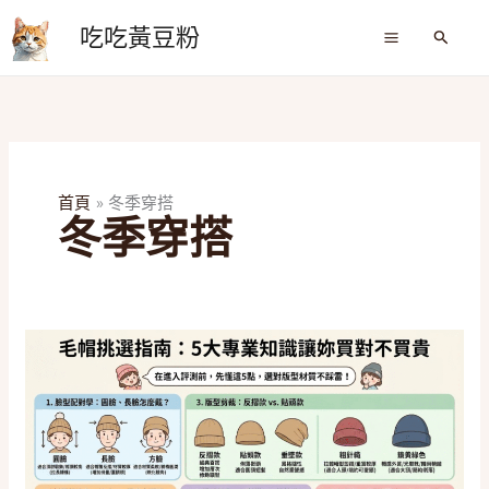
跳
吃吃黃豆粉
至
搜
尋
主
要
內
容
首頁
冬季穿搭
冬季穿搭
2026
秋
冬
毛
帽
推