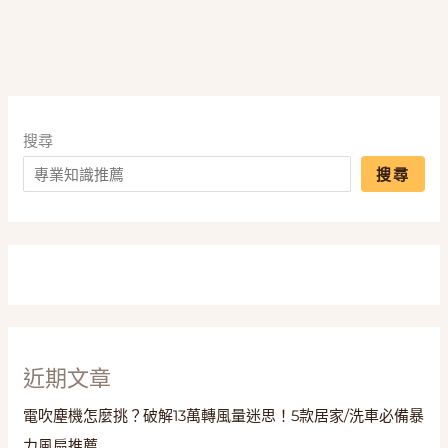
毛
帽」
實
測
評
比，
搜尋
暖
搜尋
呼
呼
過
冬
時
尚
感
Up！
近期文章
電吹塵機怎麼挑？破解13萬轉風量迷思！5款居家/洗車必備暴
力風扇推薦