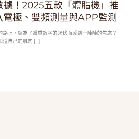
據！2025五款「體脂機」推
八電極、雙頻測量與APP監測
的路上，總為了體重數字的起伏而感到一陣陣的焦慮？
道自己的肌肉 […]