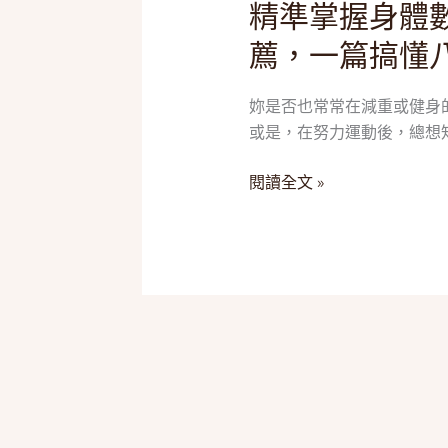
精準掌握身體數
精
準
薦，一篇搞懂
掌
握
妳是否也常常在減重或健身
身
或是，在努力運動後，總想知
體
數
閱讀全文 »
據！
2025
五
款
「體
脂
機」
推
薦，
一