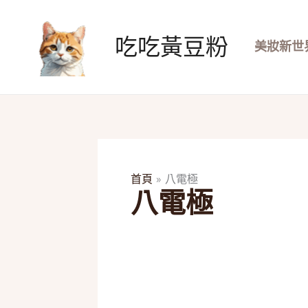
跳
至
吃吃黃豆粉
主
美妝新世
要
內
容
首頁
八電極
八電極