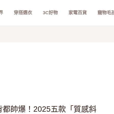
界
穿搭選衣
3C好物
家電百貨
寵物毛
都帥爆！2025五款「質感斜