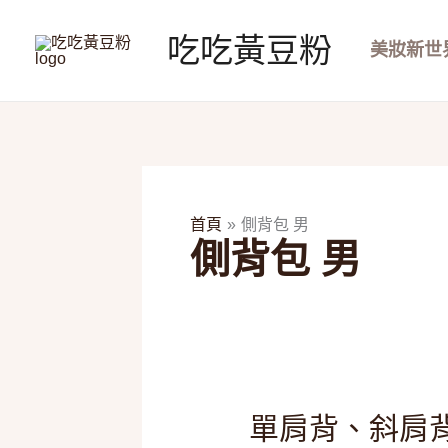
跳
至
吃吃黃豆粉
美妝新世
主
要
內
容
首頁
側背包 男
側背包 男
單
單肩背、斜肩背
肩