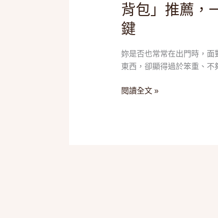
背包」推薦，
背、
斜
鍵
肩
背
妳是否也常常在出門時，面
都
東西，卻顯得過於笨重、不夠
帥
爆！
閱讀全文 »
2025
五
款
「質
感
斜
背
包」
推
薦，