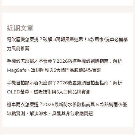
裸
感
與
蜜
近期文章
桃
電吹塵機怎麼挑？破解13萬轉風量迷思！5款居家/洗車必備暴
臀
力風扇推薦
手機殼怎麼挑才不發黃？2026防摔手機殼選購指南：解析
MagSafe、軍規防護與5大熱門品牌優缺點實測
手機自拍顯示器怎麼選？2026後置鏡頭自拍全指南：解析
OLED螢幕、磁吸技術與5大口碑品牌實測
機車雨衣怎麼選？2026最新防水係數指南與 5 款熱銷雨衣優
缺點實測，解決滲水、臭酸與背包收納問題