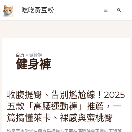
跳
吃吃黃豆粉
至
搜
尋
主
要
內
容
首頁
健身褲
健身褲
收
收腹提臀、告別尷尬線！2025
腹
五款「高腰運動褲」推薦，一
提
臀、
篇搞懂萊卡、裸感與蜜桃臀
告
別
妳是否也常常在健身房裡總為了那在深蹲時會不斷向下滑落