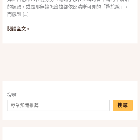
尷
的褲頭，或是那無論怎麼拉都依然清晰可見的「尷尬線」，
尬
而感到 […]
線！
2025
閱讀全文 »
五
款
「高
腰
運
動
褲」
推
薦，
搜尋
一
搜尋
篇
搞
懂
萊
卡、